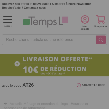
Recevez nos offres et nouveautés :
S'inscrire à notre newsletter
Besoin d'aide ?
Contactez-nous !
MENU
Mon
Mon panier
compte
Rechercher un article ou une référence
10€ de réduction dès 40€ d'achat. Offre
valable du 03/08/2026 au 12/08/2026.
AT26
avec le code
AJOUTER LE CODE
Accueil
Ménage et entretien du linge
Housses et
>
>
accessoires de rangement