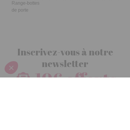
Range-bottes
de porte
Inscrivez-vous à notre
newsletter
10€ offerts
dès 30€ d’achats - condition dans votre e-mail de confirmation
Recevez nos nouveautés et avantages exclusifs par email
Je
m’inscris