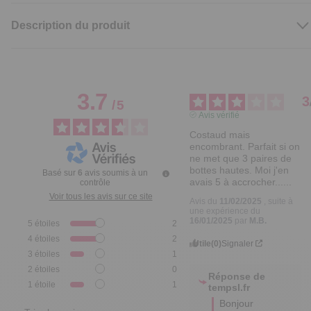
Description du produit
3.7
3
/
5
Avis vérifié
Costaud mais 
encombrant. Parfait si on 
ne met que 3 paires de 
bottes hautes. Moi j'en 
Basé sur
6
avis soumis à un
avais 5 à accrocher......
contrôle
Voir tous les avis sur ce site
Avis du
11/02/2025
, suite à
une expérience du
16/01/2025
par
M.B.
5
étoiles
2
4
étoiles
2
Utile
(0)
Signaler
3
étoiles
1
2
étoiles
0
Réponse de
1
étoile
1
tempsl.fr
Bonjour 