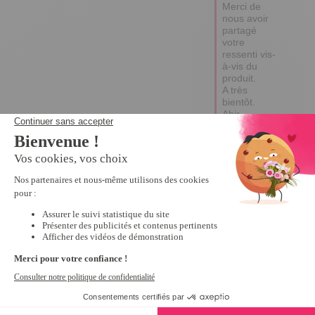
Merci de 
nous avoir 
partagé 
votre 
ressenti vis-
à-vis du 
produit.

A très 
bientôt.

Abir.
4
Avis vérifié
Attention cela ne 
convient pas aux portes 
qui ont un rebord sur le 
chant.
Avis du
26/01/2023
, suite à
une expérience du
23/11/2022
par
A.A.
Utile
(0)
Signaler