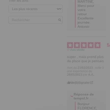
Trier les avis
MARTINE,

Merci pour 
votre 
retour.

Excellente 
journée.

Antonio
5
Avis vérifié
super , mais prend plus 
de place que je pensais
Avis du
21/02/2023
, suite à
une expérience du
26/01/2023
par
A.A.
Utile
(0)
Signaler
Réponse de
tempsl.fr
Bonjour 
FLORENCE,
