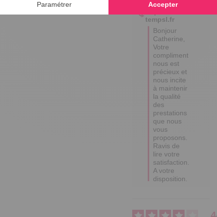
Réponse de
tempsl.fr
Bonjour 
Catherine,

Votre 
compliment 
nous est 
précieux et 
nous incite 
à maintenir 
la qualité 
des 
prestations 
que nous 
vous 
proposons. 

Ravis de 
lire votre 
satisfaction.

A votre 
disposition.
4