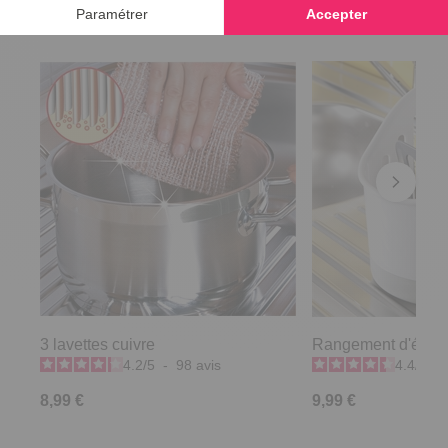
3 lavettes cuivre
Rangement d'évier
4.2
/
5
-
98
avis
4.4
/
5
-
8,99 €
9,99 €