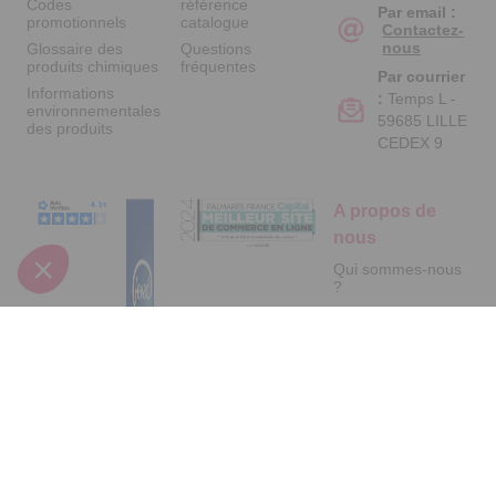
Codes
référence
Par email :
promotionnels
catalogue
Contactez-
nous
Glossaire des
Questions
produits chimiques
fréquentes
Par courrier
Informations
:
Temps L -
environnementales
59685 LILLE
des produits
CEDEX 9
A propos de
nous
Qui sommes-nous
?
Partenariats
Avis Clients
Suivez-nous