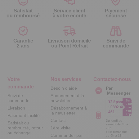
Satisfait
Service client
Paiement
ou remboursé
à votre écoute
sécurisé
Garantie
Livraison domicile
Suivi de
2 ans
ou Point Retrait
commande
Votre
Nos services
Contactez-nous
commande
Besoin d'aide
Par
Messenger
Suivi de
Abonnement à la
commande
newsletter
Service
Téléphone
0.50€ /
:
0892 461
Livraison
Désabonnement à
min
+ prix
461
la newsletter
appel
Paiement facilité
Contact
Du lundi au
Satisfait ou
samedi de 8h à
remboursé, retour
1ère visite
20h
et le dimanche
ou échange
Commander par
de 9h à 13h