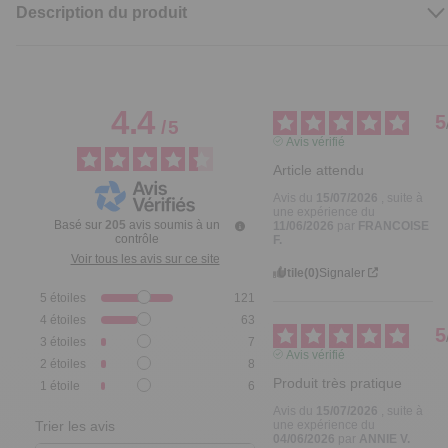
Description du produit
4.4
5
/
5
Avis vérifié
Article attendu
Avis du
15/07/2026
, suite à
une expérience du
Basé sur
205
avis soumis à un
11/06/2026
par
FRANCOISE
contrôle
F.
Voir tous les avis sur ce site
Utile
(0)
Signaler
5
étoiles
121
4
étoiles
63
5
3
étoiles
7
Avis vérifié
2
étoiles
8
Produit très pratique
1
étoile
6
Avis du
15/07/2026
, suite à
une expérience du
Trier les avis
04/06/2026
par
ANNIE V.