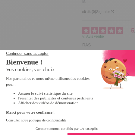
M.
Utile
(0)
Signaler
5
Avis vérifié
RAS
Avis du
11/07/2026
, suite à
une expérience du
14/05/2026
par
DIDIER E.
Utile
(0)
Signaler
1
2
3
4
5
6
41
Nous vous recommandons