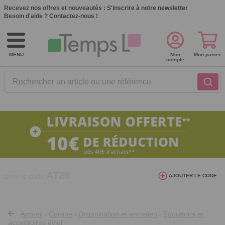
Recevez nos offres et nouveautés :
S'inscrire à notre newsletter
Besoin d'aide ?
Contactez-nous !
MENU
Mon
Mon panier
compte
Rechercher un article ou une référence
10€ de réduction dès 40€ d'achat. Offre
AJOUTER LE CODE
valable du 03/08/2026 au 12/08/2026.
AT26
avec le code
Accueil
Cuisine
Organisation et entretien
Egouttoirs et
>
>
>
accessoires évier