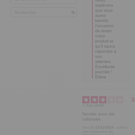
espérons 
que vous 
aurez 
bientôt 
l’occasion 
de tester 
notre 
produit et 
qu’il saura 
répondre à 
vos 
attentes.

Excellente 
journée !

Edina
3
Avis vérifié
Semble avoir été 
cabossée.
Avis du
12/12/2024
, suite à
une expérience du