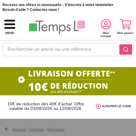
Recevez nos offres et nouveautés :
S'inscrire à notre newsletter
Besoin d'aide ?
Contactez-nous !
MENU
Mon
Mon panier
compte
Rechercher un article ou une référence
10€ de réduction dès 40€ d'achat. Offre
AJOUTER LE CODE
valable du 03/08/2026 au 12/08/2026.
AT26
avec le code
Accueil
Cuisine
Découpe
>
>