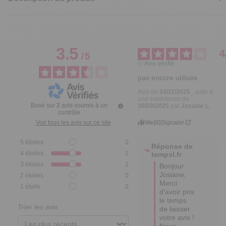
3.5
4
/
5
Avis vérifié
pas encore utilisée
Avis du
24/11/2025
, suite à
une expérience du
Basé sur
2
avis soumis à un
30/09/2025
par
Josiane L.
contrôle
Utile
(0)
Signaler
Voir tous les avis sur ce site
5
étoiles
0
Réponse de
4
étoiles
1
tempsl.fr
3
étoiles
1
Bonjour 
Josiane,

2
étoiles
0
Merci 
1
étoile
0
d'avoir pris 
le temps 
Trier les avis
de laisser 
votre avis ! 

Nous 