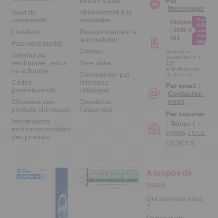
Besoin d'aide
Par
Messenger
Suivi de
Abonnement à la
commande
newsletter
Service
Téléphone
0.50€ /
:
0892 461
Livraison
Désabonnement à
min
+ prix
461
la newsletter
appel
Paiement facilité
Contact
Du lundi au
Satisfait ou
samedi de 8h à
remboursé, retour
1ère visite
20h
et le dimanche
ou échange
Commander par
de 9h à 13h
Codes
référence
Par email :
promotionnels
catalogue
Contactez-
nous
Glossaire des
Questions
produits chimiques
fréquentes
Par courrier
Informations
:
Temps L -
environnementales
59685 LILLE
des produits
CEDEX 9
A propos de
nous
Qui sommes-nous
?
Partenariats