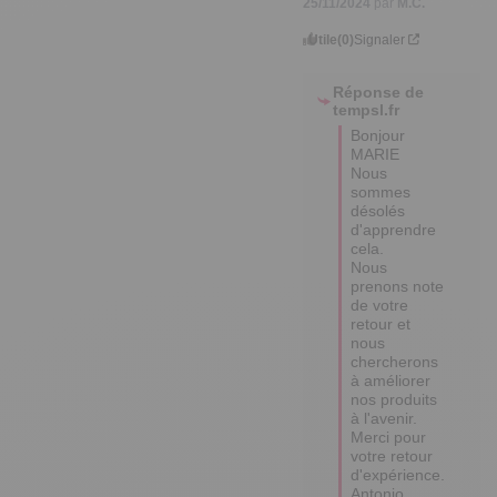
25/11/2024
par
M.C.
Utile
(0)
Signaler
Réponse de
tempsl.fr
Bonjour 
MARIE

Nous 
sommes 
désolés 
d'apprendre 
cela.

Nous 
prenons note 
de votre 
retour et 
nous 
chercherons 
à améliorer

nos produits 
à l'avenir.

Merci pour 
votre retour 
d'expérience.

Antonio