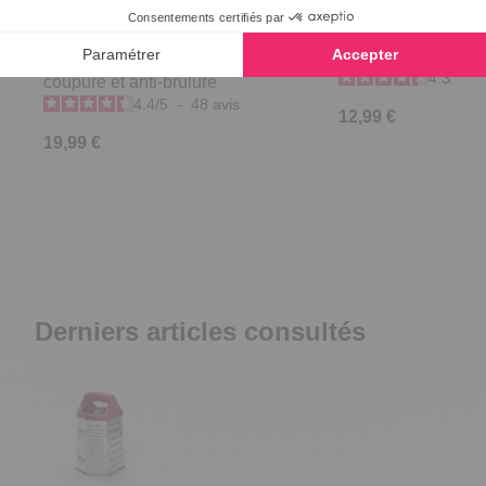
La paire de gants 2 en 1 anti-
Coupe légumes ver
4.3
/
5
-
coupure et anti-brûlure
4.4
/
5
-
48
avis
12,99 €
19,99 €
Derniers articles consultés