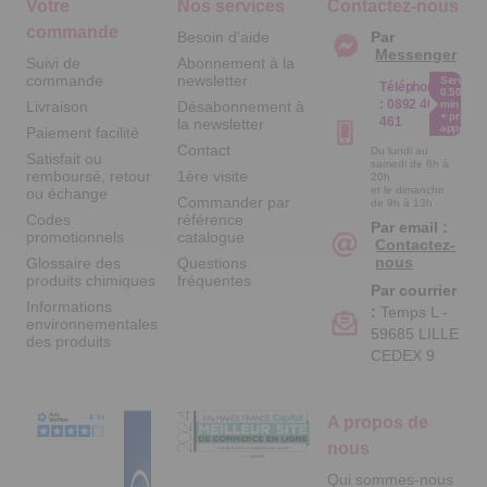
Votre
Nos services
Contactez-nous
commande
Besoin d'aide
Par
Messenger
Suivi de
Abonnement à la
commande
newsletter
Service
Téléphone
0.50€ /
:
0892 461
Livraison
Désabonnement à
min
+ prix
461
la newsletter
appel
Paiement facilité
Contact
Du lundi au
Satisfait ou
samedi de 8h à
remboursé, retour
1ère visite
20h
et le dimanche
ou échange
Commander par
de 9h à 13h
Codes
référence
Par email :
promotionnels
catalogue
Contactez-
nous
Glossaire des
Questions
produits chimiques
fréquentes
Par courrier
Informations
:
Temps L -
environnementales
59685 LILLE
des produits
CEDEX 9
A propos de
nous
Qui sommes-nous