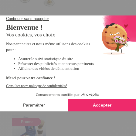
Lot de 20 paires embouts boucle
Pince à ongles er
4
/
5
-
9
d'oreilles
4.5
/
5
-
41
avis
19,99 €
7,99 €
Derniers articles consultés
Promo