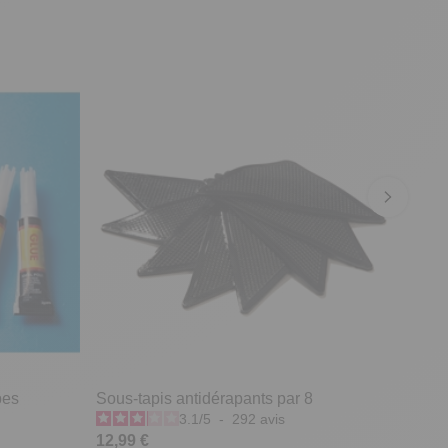
bes
Sous-tapis antidérapants par 8
3.1
/
5
-
292
avis
12,99 €