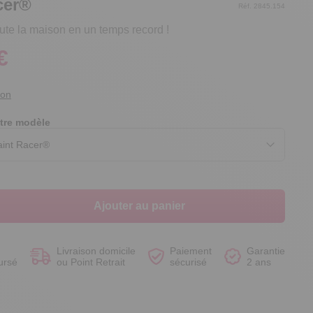
cer®
Réf. 2845.154
te la maison en un temps record !
€
Voir le produit
Voir le produit
Voir le produit
Voir le produit
ion
tre modèle
Ajouter au panier
Livraison domicile
Paiement
Garantie
ursé
ou Point Retrait
sécurisé
2 ans