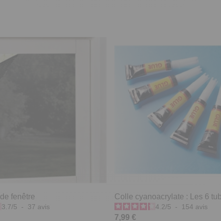
 de fenêtre
Colle cyanoacrylate : Les 6 tu
3.7
/
5
-
37
avis
4.2
/
5
-
154
avis
7,99 €