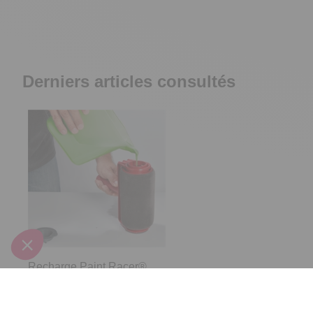
Derniers articles consultés
Recharge Paint Racer®