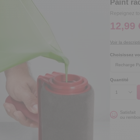
Paint ra
Repeignez tou
12,99 
Voir la descript
Choisissez vo
Quantité
Satisfait
ou rembo