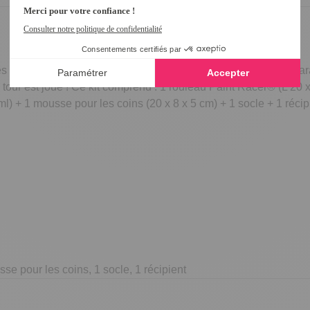
es et vous fait gagner un temps précieux ! Plus besoin de prépara
le tour est joué ! Ce kit comprend : 1 rouleau Paint Racer® (L 2
l) + 1 mousse pour les coins (20 x 8 x 5 cm) + 1 socle + 1 réci
se pour les coins, 1 socle, 1 récipient