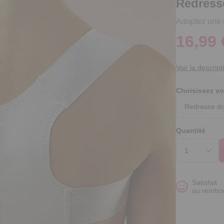
Redress
Adoptez une m
16,99 
Voir la descript
Choisissez vo
Quantité
Satisfait
ou rembo