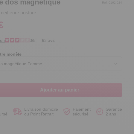
e dos magnétique
Réf. 0162.024
eilleure posture !
€
Voir le produit
Voir le produit
Voir le produit
Voir le produit
ion
3
/
5
-
63
avis
tre modèle
Ajouter au panier
Livraison domicile
Paiement
Garantie
ursé
ou Point Retrait
sécurisé
2 ans