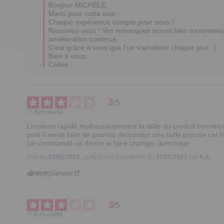
Bonjour MICHÈLE,

Merci pour votre avis.

Chaque expérience compte pour nous !

Rassurez-vous ! Vos remarques seront bien transmises 
amélioration continue.

C'est grâce à vous que l'on s'améliore chaque jour. :)

Bien à vous.

Céline.
3
/
5
Avis vérifié
Livraison rapide malheureusement la taille du produit command
petit il serait bien de pouvoir demander une taille précise car l
j'ai commandé va devoir le faire changer dommage
Avis du
24/06/2023
, suite à une expérience du
01/06/2023
par
A.A.
Utile
(0)
Signaler
3
/
5
Avis vérifié