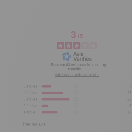
3
/
5
Basé sur
63
avis soumis à un
contrôle
Voir tous les avis sur ce site
5
étoiles
7
4
étoiles
17
3
étoiles
22
2
étoiles
5
1
étoile
12
Trier les avis