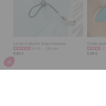
Lot de 4 attache draps-housses
Guide-gout
4.3
/
5
-
136
avis
9,99 €
6,99 €
Derniers articles consultés