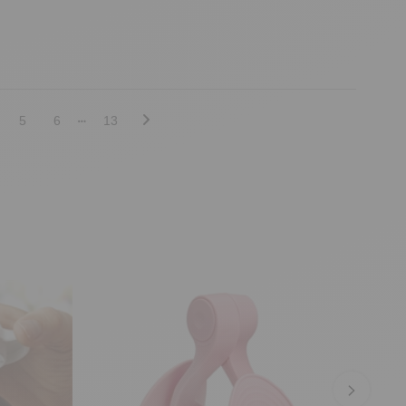
5
6
13