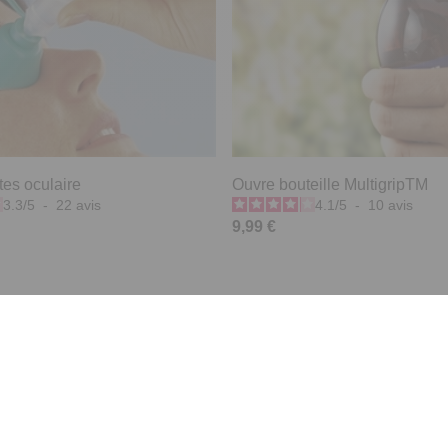
tes oculaire
Ouvre bouteille MultigripTM
3.3
/
5
-
22
avis
4.1
/
5
-
10
avis
9,99 €