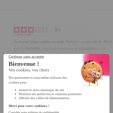
3
/
5
Avis vérifié
Je trouve l'objet, même en taille "femme", un peu étroit...Peut-
Avis du
10/12/2024
, suite à une expérience du
12/11/2024
par
A.S.
Utile
(0)
Signaler
Réponse de
tempsl.fr
Bonjour 

Merci pour votre retour.

Excellente journée.

Antonio
3
/
5
Avis vérifié