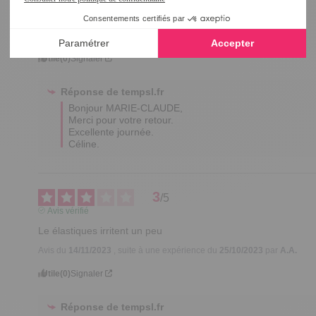
Ca peut aller
Avis du
01/12/2023
, suite à une expérience du
30/09/2023
par
A.A.
Utile
(0)
Signaler
Réponse de
tempsl.fr
Bonjour MARIE-CLAUDE,

Merci pour votre retour.

Excellente journée.

Céline.
3
/
5
Avis vérifié
Le élastiques irritent un peu
Avis du
14/11/2023
, suite à une expérience du
25/10/2023
par
A.A.
Utile
(0)
Signaler
Réponse de
tempsl.fr