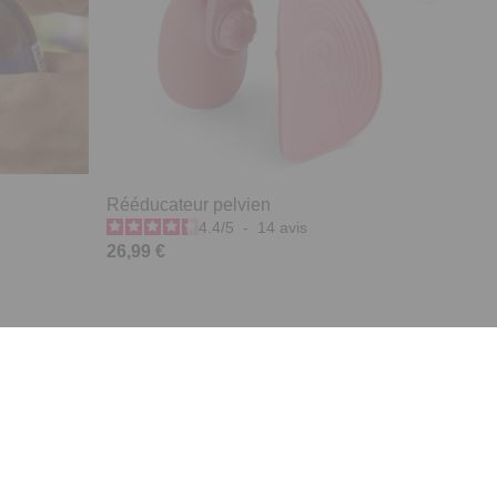
Rééducateur pelvien
4.4
/
5
-
14
avis
26,99 €