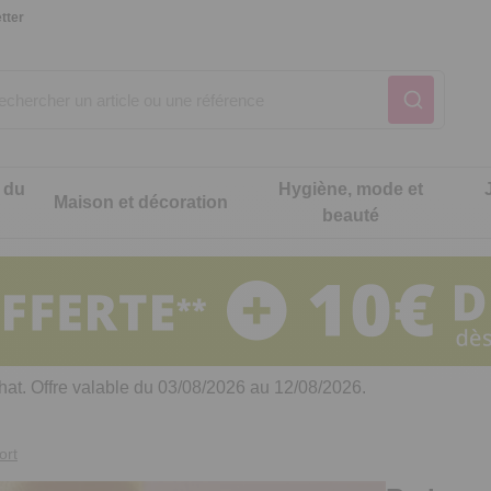
tter
 du
Hygiène, mode et
Maison et décoration
beauté
Notre produit du m
Notre produit du m
Notre produit du m
Notre produit du m
Notre produit du m
Notre produit du m
ons cuisine
t intimité
hat. Offre valable du 03/08/2026 au 12/08/2026.
 table
es de cuisine malins
ort