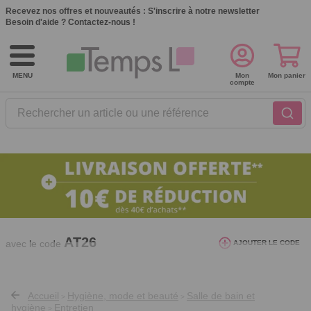
Recevez nos offres et nouveautés :
S'inscrire à notre newsletter
Besoin d'aide ?
Contactez-nous !
MENU
Mon
Mon panier
compte
Rechercher un article ou une référence
10€ de réduction dès 40€ d'achat. Offre
valable du 03/08/2026 au 12/08/2026.
AT26
avec le code
AJOUTER LE CODE
Accueil
Hygiène, mode et beauté
Salle de bain et
>
>
hygiène
Entretien
>