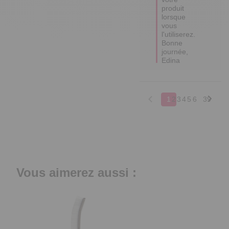
produit 
lorsque 
vous 
l'utiliserez. 

Bonne 
journée,

Edina
1
2
3
4
5
6
39
Vous aimerez aussi :