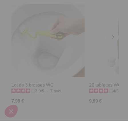
Lot de 3 brosses WC
20 tablettes WC
3.9
/
5
-
7
avis
4
/
5
-
2
7,99 €
9,99 €