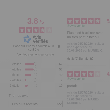
3.8
5
/
5
Avis vérifié
Plus aisé à utiliser avec 
un très petit pinceau
Avis du
04/08/2026
, suite à
Basé sur
192
avis soumis à un
une expérience du
contrôle
30/06/2026
par
MURIEL C.
Voir tous les avis sur ce site
Utile
(0)
Signaler
5
étoiles
67
4
étoiles
57
4
3
étoiles
40
Avis vérifié
2
étoiles
9
parfait
1
étoile
19
Avis du
22/07/2026
, suite à
Trier les avis
une expérience du
17/06/2026
par
MARIE-
CLAIRE F.