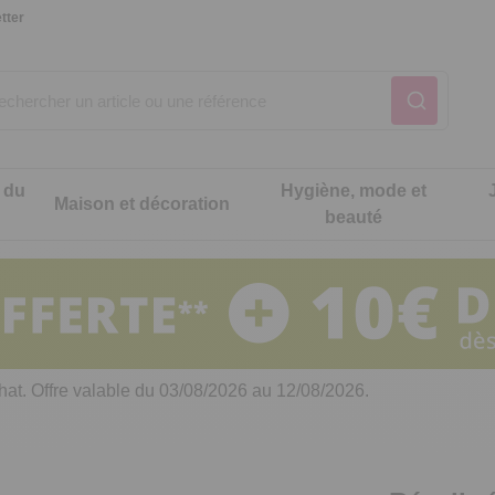
tter
 du
Hygiène, mode et
Maison et décoration
beauté
Notre produit du m
Notre produit du m
Notre produit du m
Notre produit du m
Notre produit du m
Notre produit du m
ons cuisine
t intimité
hat. Offre valable du 03/08/2026 au 12/08/2026.
 table
es de cuisine malins