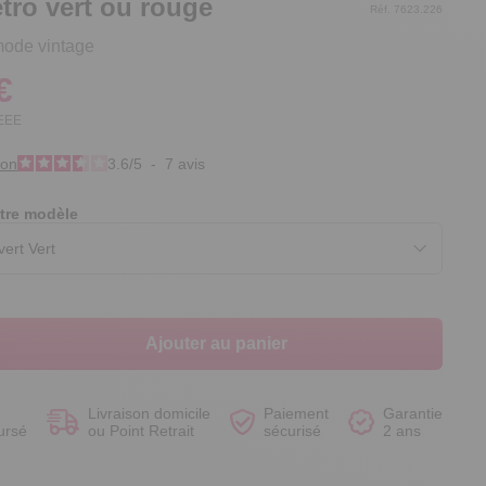
étro vert ou rouge
Réf. 7623.226
mode vintage
€
DEEE
Voir le produit
Voir le produit
Voir le produit
Voir le produit
ion
3.6
/
5
-
7
avis
tre modèle
Ajouter au panier
Livraison domicile
Paiement
Garantie
ursé
ou Point Retrait
sécurisé
2 ans