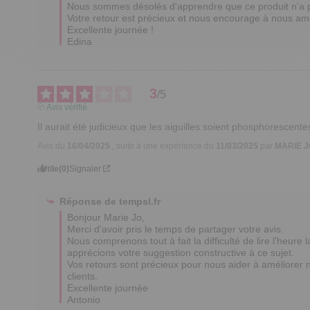
Nous sommes désolés d'apprendre que ce produit n'a pa
Votre retour est précieux et nous encourage à nous amél
Excellente journée !

Edina
3
/
5
Avis vérifié
Il aurait été judicieux que les aiguilles soient phosphorescentes
Avis du
16/04/2025
, suite à une expérience du
11/03/2025
par
MARIE J
Utile
(0)
Signaler
Réponse de
tempsl.fr
Bonjour Marie Jo, 

Merci d'avoir pris le temps de partager votre avis. 

Nous comprenons tout à fait la difficulté de lire l’heure
apprécions votre suggestion constructive à ce sujet. 

Vos retours sont précieux pour nous aider à améliorer 
clients.  

Excellente journée

Antonio