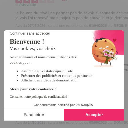
Avis vérifié
:e bouton du réveil ne permet pas de savoir si sonnerie activée
je vois l'ai renvoyé mais toujoiurs pas de nouvelle et je dem
Avis du
07/05/2026
, suite à une expérience du
01/04/2026
par
REGINE 
Utile
(0)
Signaler
Réponse de
tempsl.fr
Bonjour Régine, 

Merci d'avoir pris le temps de partager votre avis. 

Nous comprenons votre déception concernant le bouton du
Soyez rassurée, le nécessaire sera fait dans les meilleur
Bonne journée,

Edina
5
/
5
Avis vérifié
très bon réveil
Avis du
14/10/2025
, suite à une expérience du
08/09/2025
par
DOMINIQ