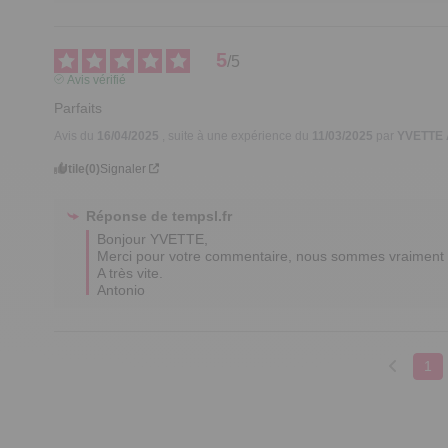
5
/
5
Avis vérifié
Parfaits
Avis du
16/04/2025
, suite à une expérience du
11/03/2025
par
YVETTE 
Utile
(0)
Signaler
Réponse de
tempsl.fr
Bonjour YVETTE,

Merci pour votre commentaire, nous sommes vraiment r
A très vite.  

Antonio
1