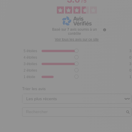
/
5
Basé sur
7
avis soumis à un
contrôle
Voir tous les avis sur ce site
5
étoiles
3
4
étoiles
0
3
étoiles
3
2
étoiles
0
1
étoile
1
Trier les avis