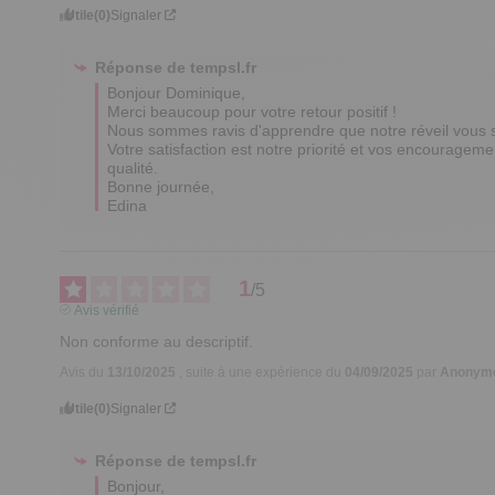
Utile
(0)
Signaler
Réponse de
tempsl.fr
Bonjour Dominique,

Merci beaucoup pour votre retour positif ! 

Nous sommes ravis d'apprendre que notre réveil vous sat
Votre satisfaction est notre priorité et vos encourageme
qualité.

Bonne journée,

Edina
1
/
5
Avis vérifié
Non conforme au descriptif.
Avis du
13/10/2025
, suite à une expérience du
04/09/2025
par
Anonymo
Utile
(0)
Signaler
Réponse de
tempsl.fr
Bonjour, 
