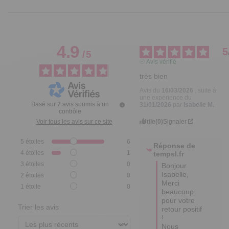
4.9
5
/
5
Avis vérifié
très bien
Avis du
16/03/2026
, suite à
une expérience du
Basé sur
7
avis soumis à un
31/01/2026
par
Isabelle M.
contrôle
Utile
(0)
Signaler
Voir tous les avis sur ce site
5
étoiles
6
Réponse de
4
étoiles
1
tempsl.fr
3
étoiles
0
Bonjour 
Isabelle,

2
étoiles
0
Merci 
1
étoile
0
beaucoup 
pour votre 
Trier les avis
retour positif 
! 

Nous 