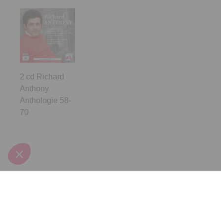
2 cd Richard
Anthony
Anthologie 58-
70
Inscrivez-vous à notre
newsletter