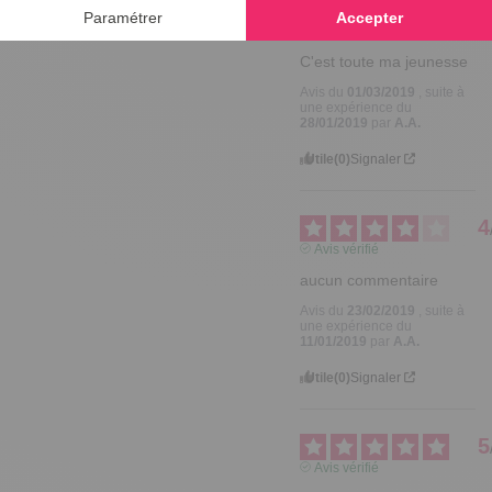
5
Avis vérifié
C'est toute ma jeunesse
Avis du
01/03/2019
, suite à
une expérience du
28/01/2019
par
A.A.
Utile
(0)
Signaler
4
Avis vérifié
aucun commentaire
Avis du
23/02/2019
, suite à
une expérience du
11/01/2019
par
A.A.
Utile
(0)
Signaler
5
Avis vérifié