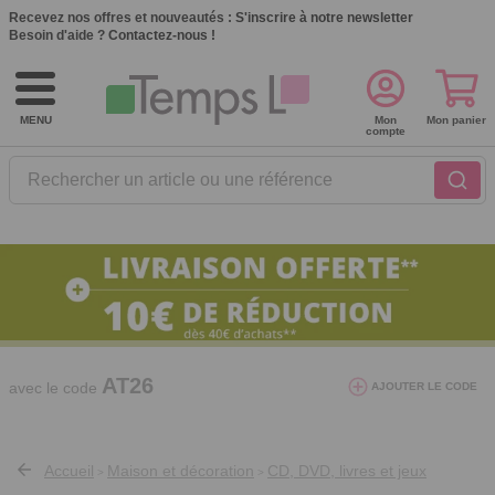
Recevez nos offres et nouveautés :
S'inscrire à notre newsletter
Besoin d'aide ?
Contactez-nous !
MENU
Mon
Mon panier
compte
Rechercher un article ou une référence
10€ de réduction dès 40€ d'achat. Offre
valable du 03/08/2026 au 12/08/2026.
AT26
avec le code
AJOUTER LE CODE
Accueil
Maison et décoration
CD, DVD, livres et jeux
>
>