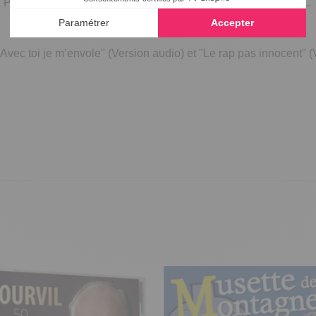
e Peysson, Philippe Bouvard, Denise Fabre, Johnny Hallyday...
i
"Avec toi je m’envole" (Version audio) et "Le rap pas innocent" 