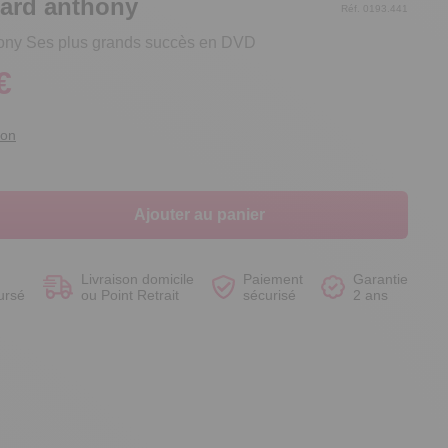
hard anthony
Réf. 0193.441
ony Ses plus grands succès en DVD
€
Voir le produit
Voir le produit
Voir le produit
Voir le produit
ion
Ajouter au panier
Livraison domicile
Paiement
Garantie
ursé
ou Point Retrait
sécurisé
2 ans