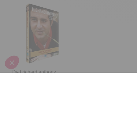
Dvd richard anthony
I