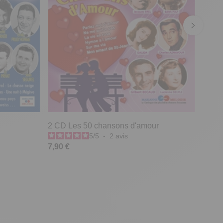
2 CD Les 50 chansons d'amour
5
/
5
-
2
avis
7,90 €