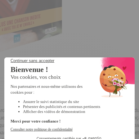
ard Anthony c’est avant tout, dès 1958, le pionnier de l’arrivé
es et classé 21 tubes au hit parade (il reste le seul artiste franç
giques. Malgré ses années de «retraite», son public ne l’oublie 
arce qu’il ressemblait à ceux qui l’écoutaient. Alors écoutons e