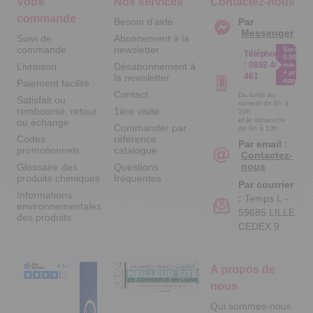
Votre
Nos services
Contactez-nous
commande
Besoin d'aide
Par
Messenger
Suivi de
Abonnement à la
commande
newsletter
Service
Téléphone
0.50€ /
:
0892 461
Livraison
Désabonnement à
min
+ prix
461
la newsletter
appel
Paiement facilité
Contact
Du lundi au
Satisfait ou
samedi de 8h à
remboursé, retour
1ère visite
20h
et le dimanche
ou échange
Commander par
de 9h à 13h
Codes
référence
Par email :
promotionnels
catalogue
Contactez-
nous
Glossaire des
Questions
produits chimiques
fréquentes
Par courrier
Informations
:
Temps L -
environnementales
59685 LILLE
des produits
CEDEX 9
A propos de
nous
Qui sommes-nous