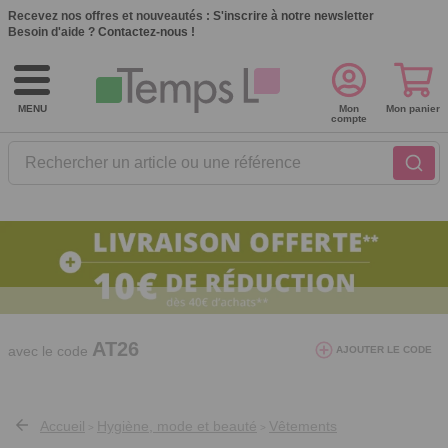
Recevez nos offres et nouveautés :
S'inscrire à notre newsletter
Besoin d'aide ?
Contactez-nous !
MENU
Mon
Mon panier
compte
Rechercher un article ou une référence
10€ de réduction dès 40€ d'achat. Offre
valable du 03/08/2026 au 12/08/2026.
AT26
avec le code
AJOUTER LE CODE
Accueil
Hygiène, mode et beauté
Vêtements
>
>