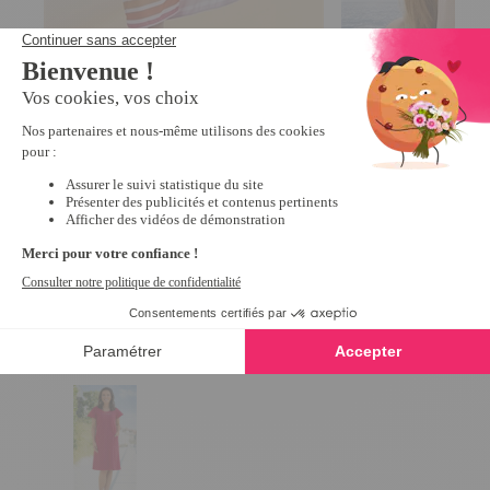
Robe de plage 160 x 90 cm
Chapeau bob fleuri
2
/
5
-
1
avis
12,99 €
19,99 €
Derniers articles consultés