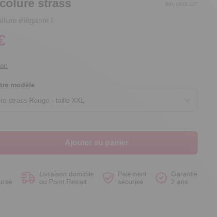
colure strass
Réf. 0838.227
llure élégante !
€
Voir le produit
Voir le produit
Voir le produit
Voir le produit
ion
tre modèle
Ajouter au panier
Livraison domicile
Paiement
Garantie
ursé
ou Point Retrait
sécurisé
2 ans