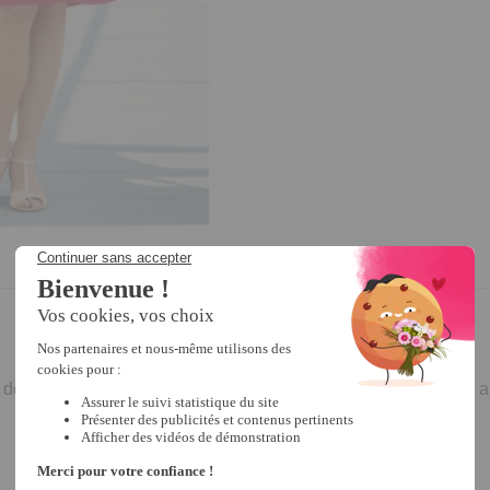
 confort et d’allure féminine. On se laisse séduire par le col ar