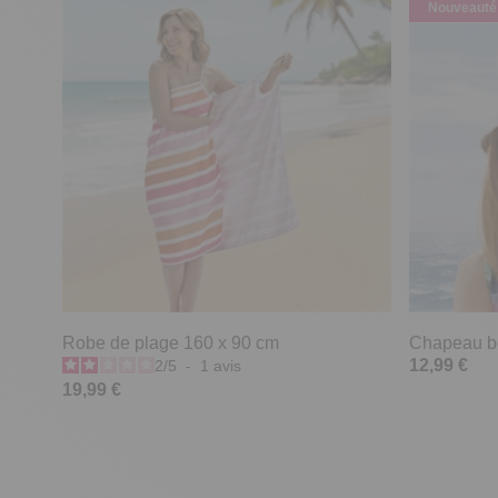
Nouveauté
Robe de plage 160 x 90 cm
Chapeau bo
12,99 €
2
/
5
-
1
avis
19,99 €