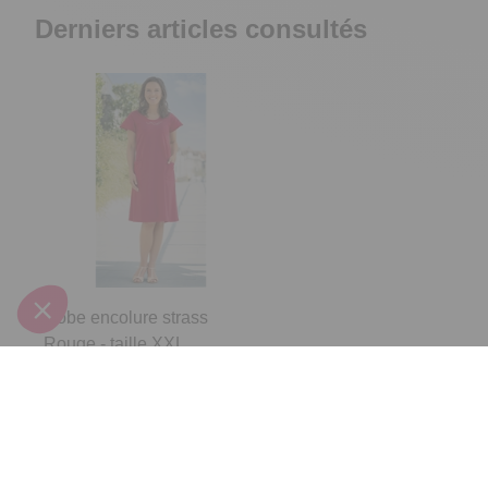
Derniers articles consultés
Robe encolure strass
Rouge - taille XXL