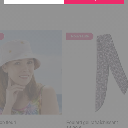
Nouveauté
b fleuri
Foulard gel rafraîchissant