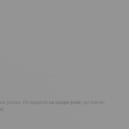
sse jamais. On apprécie
sa coupe juste
, qui met en
er
.