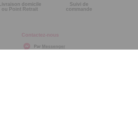
Livraison domicile
Suivi de
ou Point Retrait
commande
Contactez-nous
Par
Messenger
Service 0.50€ /
Téléphone :
min
0892 461 461
+ prix appel
Du lundi au samedi de 8h à 20h
et le dimanche de 9h à 13h
Par email :
Contactez-nous
Par courrier :
Temps L - 59685
LILLE CEDEX 9