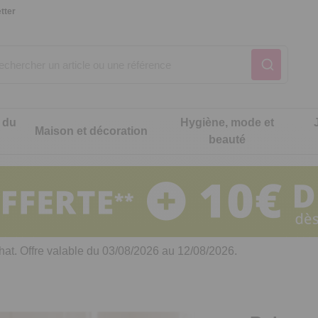
tter
 du
Hygiène, mode et
Maison et décoration
beauté
Notre produit du m
Notre produit du m
Notre produit du m
Notre produit du m
Notre produit du m
Notre produit du m
ons cuisine
t intimité
hat. Offre valable du 03/08/2026 au 12/08/2026.
 table
es de cuisine malins