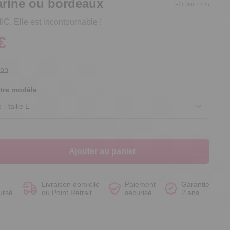
rine ou bordeaux
Réf. 8067.126
C. Elle est incontournable !
€
Voir le produit
Voir le produit
Voir le produit
Voir le produit
ion
tre modèle
Ajouter au panier
Livraison domicile
Paiement
Garantie
ursé
ou Point Retrait
sécurisé
2 ans