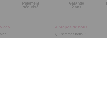
Paiement
Garantie
sécurisé
2 ans
vices
A propos de nous
'aide
Qui sommes-nous ?
nt à la newsletter
Partenariats
ement à la newsletter
Avis Clients
te
r par référence catalogue
s fréquentes