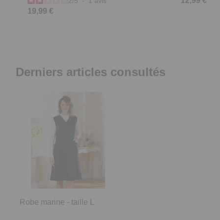
12,99 €
2
/
5
-
1
avis
19,99 €
Derniers articles consultés
Robe marine - taille L