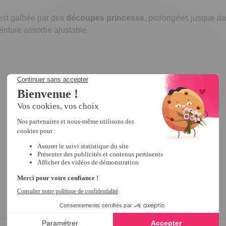
st galbée par des
découpes princesse
, prolongées jusque da
nture assortie ajustable.