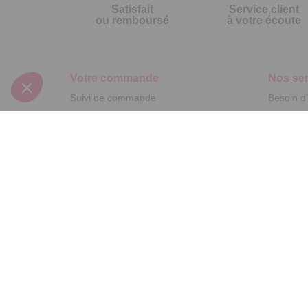
Satisfait
Service client
ou remboursé
à votre écoute
Votre commande
Nos ser
Suivi de commande
Besoin d
Livraison
Abonneme
Paiement facilité
Désabonn
Satisfait ou remboursé, retour ou échange
Contact
Codes promotionnels
1ère visi
Glossaire des produits chimiques
Commande
Informations environnementales des
Question
produits
Suivez-nous