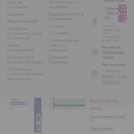
Suivi de
Abonnement à la
commande
newsletter
Service
Téléphone
0.50€ /
:
0892 461
Livraison
Désabonnement à
min
+ prix
461
la newsletter
appel
Paiement facilité
Contact
Du lundi au
Satisfait ou
samedi de 8h à
remboursé, retour
1ère visite
20h
et le dimanche
ou échange
Commander par
de 9h à 13h
Codes
référence
Par email :
promotionnels
catalogue
Contactez-
nous
Glossaire des
Questions
produits chimiques
fréquentes
Par courrier
Informations
:
Temps L -
environnementales
59685 LILLE
des produits
CEDEX 9
A propos de
nous
Qui sommes-nous
?
Partenariats