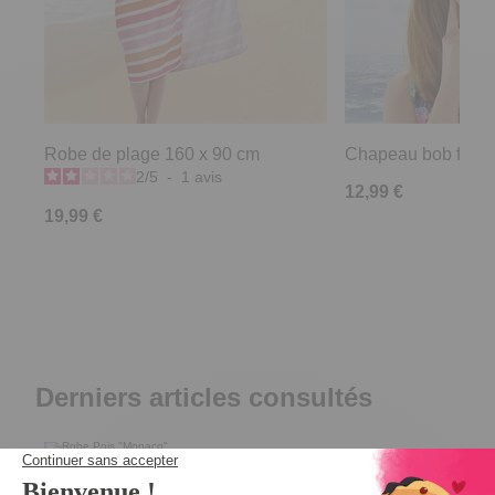
Robe de plage 160 x 90 cm
Chapeau bob fleuri
2
/
5
-
1
avis
12,99 €
19,99 €
Derniers articles consultés
Robe pois