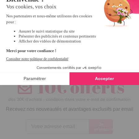
"Monaco" Rose
- taille XXL
Inscrivez-vous à notre
newsletter
10€ offerts
dès 30€ d’achats - condition dans votre e-mail de confirmation
Recevez nos nouveautés et avantages exclusifs par email
Je
m’inscris