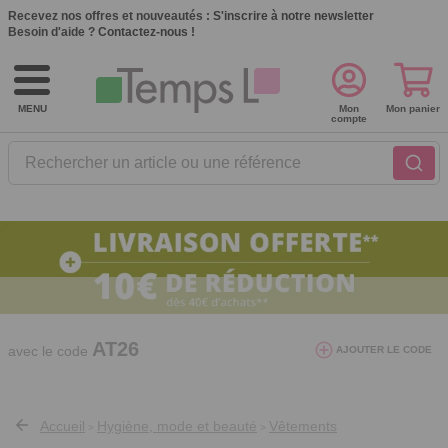
Recevez nos offres et nouveautés :
S'inscrire à notre newsletter
Besoin d'aide ?
Contactez-nous !
MENU
Mon
Mon panier
compte
Rechercher un article ou une référence
10€ de réduction dès 40€ d'achat. Offre
valable du 03/08/2026 au 12/08/2026.
AT26
avec le code
AJOUTER LE CODE
Accueil
Hygiène, mode et beauté
Vêtements
>
>