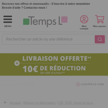
Recevez nos offres et nouveautés :
S'inscrire à notre newsletter
Besoin d'aide ?
Contactez-nous !
MENU
Mon
Mon panier
compte
Rechercher un article ou une référence
10€ de réduction dès 40€ d'achat. Offre
AJOUTER LE CODE
valable du 03/08/2026 au 12/08/2026.
AT26
avec le code
Accueil
Maison et décoration
CD, DVD, livres et jeux
>
>