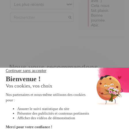
avis :) 
Cela nous 
fait plaisir.

Bonne 
journée.

Abir.
Nous vous recommandons