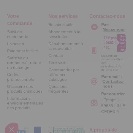
Votre
Nos services
Contactez-nous
commande
Besoin d'aide
Par
Messenger
Suivi de
Abonnement à la
commande
newsletter
Service
Téléphone
0.50€ /
:
0892 461
Livraison
Désabonnement à
min
+ prix
461
la newsletter
appel
Paiement facilité
Contact
Du lundi au
Satisfait ou
samedi de 8h à
remboursé, retour
1ère visite
20h
et le dimanche
ou échange
Commander par
de 9h à 13h
Codes
référence
Par email :
promotionnels
catalogue
Contactez-
nous
Glossaire des
Questions
produits chimiques
fréquentes
Par courrier
Informations
:
Temps L -
environnementales
59685 LILLE
des produits
CEDEX 9
A propos de