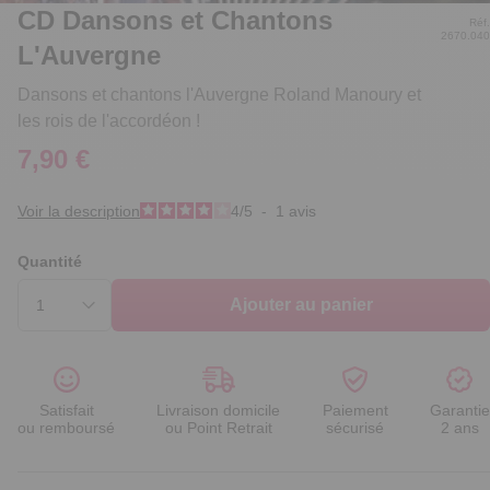
CD Dansons et Chantons
Réf.
2670.040
L'Auvergne
Dansons et chantons l'Auvergne Roland Manoury et
les rois de l'accordéon !
7,90 €
Voir la description
4
/
5
-
1
avis
Quantité
Ajouter au panier
Satisfait
Livraison domicile
Paiement
Garantie
ou remboursé
ou Point Retrait
sécurisé
2 ans