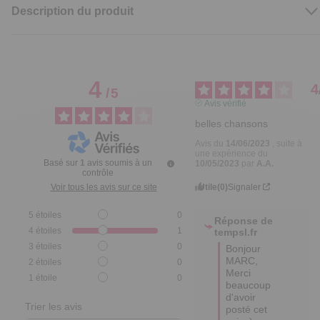
Description du produit
4
4
/
5
Avis vérifié
belles chansons
Avis du
14/06/2023
, suite à
une expérience du
Basé sur
1
avis soumis à un
10/05/2023
par
A.A.
contrôle
Utile
(0)
Signaler
Voir tous les avis sur ce site
5
étoiles
0
Réponse de
4
étoiles
1
tempsl.fr
3
étoiles
0
Bonjour 
MARC,

2
étoiles
0
Merci 
1
étoile
0
beaucoup 
d'avoir 
Trier les avis
posté cet 