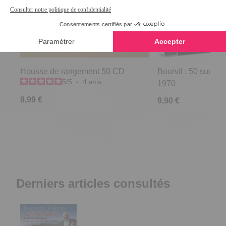
Housse de rangement 50 CD
Bourvil : 50 succès
5
/
5
-
4
avis
1970
8,99 €
9,90 €
Derniers articles consultés