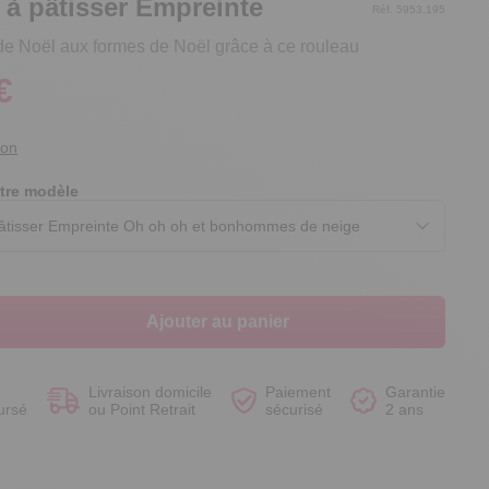
 à pâtisser Empreinte
Réf. 5953.195
de Noël aux formes de Noël grâce à ce rouleau
€
Voir le produit
Voir le produit
Voir le produit
Voir le produit
ion
tre modèle
Ajouter au panier
Livraison domicile
Paiement
Garantie
ursé
ou Point Retrait
sécurisé
2 ans