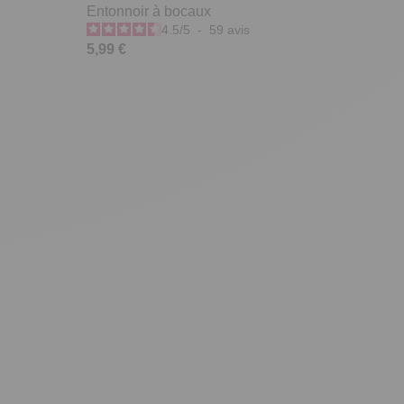
Entonnoir à bocaux
4.5
/
5
-
59
avis
5,99 €