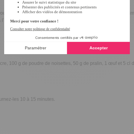
ouleau ! c'est facile, ludique et le résultat est bluffant ! C 'est si
l'aide dun emporte-pièce et de les faire cuire.
cre, 100 g de poudre de noisettes, 50 g de pralin, 1 œuf et 5 cl 
urnez-les 10 à 15 minutes.