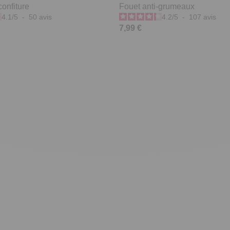
onfiture
Fouet anti-grumeaux
4.1
/
5
-
50
avis
4.2
/
5
-
107
avis
7,99 €