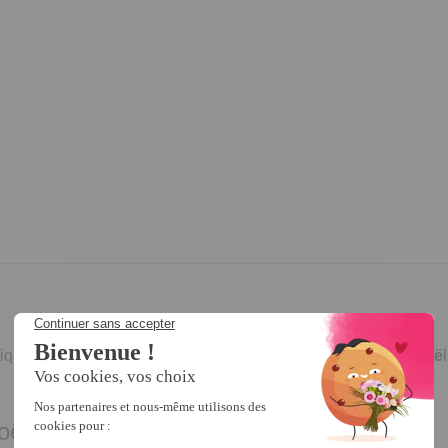
que sauf, qu'il est doté, en prime, de
superbes motifs de Noë
oël !