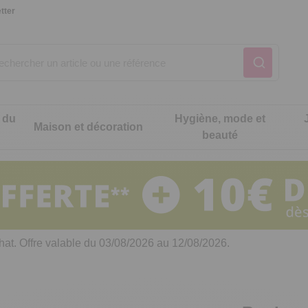
tter
 du
Hygiène, mode et
Maison et décoration
beauté
Notre produit du m
Notre produit du m
Notre produit du m
Notre produit du m
Notre produit du m
Notre produit du m
ons cuisine
t intimité
hat. Offre valable du 03/08/2026 au 12/08/2026.
 table
es de cuisine malins