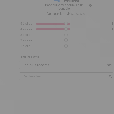
Basé sur
2
avis soumis à un
contrôle
Voir tous les avis sur ce site
5
étoiles
1
4
étoiles
1
3
étoiles
0
2
étoiles
0
1
étoile
0
Trier les avis