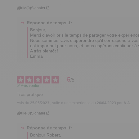
Utile
(0)
Signaler
Réponse de
tempsl.fr
Bonjour,  

Merci d'avoir pris le temps de partager votre expérience 
Nous sommes ravis d'apprendre qu'il correspond à vos att
est important pour nous, et nous espérons continuer à vo
A très bientôt !

Emma
5
/
5
Avis vérifié
Très pratique
Avis du
25/05/2023
, suite à une expérience du
26/04/2023
par
A.A.
Utile
(0)
Signaler
Réponse de
tempsl.fr
Bonjour Robert,
