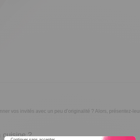
nner vos invités avec un peu d’originalité ? Alors, présentez-leur
 cuisine ?