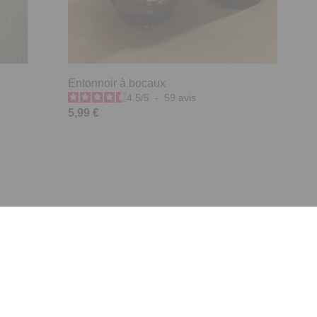
Entonnoir à bocaux
4.5
/
5
-
59
avis
5,99 €