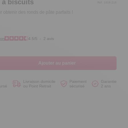
 à biscuits
Réf. 1819.218
r obtenir des ronds de pâte parfaits !
Voir le produit
Voir le produit
Voir le produit
Voir le produit
ion
4.5
/
5
-
2
avis
Ajouter au panier
Livraison domicile
Paiement
Garantie
ursé
ou Point Retrait
sécurisé
2 ans