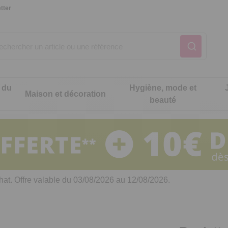
tter
 du
Hygiène, mode et
Maison et décoration
beauté
Notre produit du m
Notre produit du m
Notre produit du m
Notre produit du m
Notre produit du m
Notre produit du m
ons cuisine
t intimité
hat. Offre valable du 03/08/2026 au 12/08/2026.
 table
es de cuisine malins