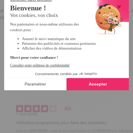
our
découper des ronds uniformes
, sur n'importe quelle pâte, en
faitement calibrés pour vos mini tartelettes et biscuits.
4
/
5
Avis vérifié
Utilisation programmée pour faire des tartelettes
Avis du
15/07/2025
, suite à une expérience du
07/06/2025
par
Anonymo