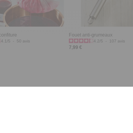
onfiture
Fouet anti-grumeaux
4.1
/
5
-
50
avis
4.2
/
5
-
107
avis
7,99 €