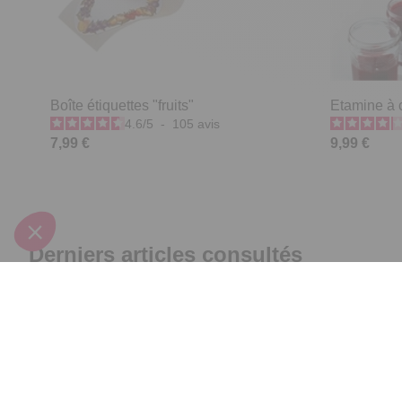
Boîte étiquettes "fruits"
Etamine à c
4.6
/
5
-
105
avis
7,99 €
9,99 €
Derniers articles consultés