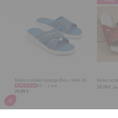
Promo
Mules croisées éponge Bleu - taille 39
Mules scrat
5
/
5
-
1
avis
10,79 €
26
24,99 €