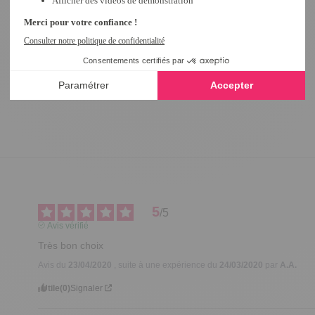
5
/
5
Avis vérifié
Très bon choix
Avis du
23/04/2020
, suite à une expérience du
24/03/2020
par
A.A.
Utile
(0)
Signaler