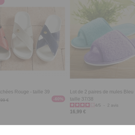
chées Rouge - taille 39
Lot de 2 paires de mules Bleu
-60%
taille 37/38
,99 €
4
/
5
-
2
avis
16,99 €