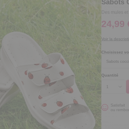
Sabots 
Des mules et
24,99 
Voir la descript
Choisissez vo
Quantité
Satisfait
ou rembo