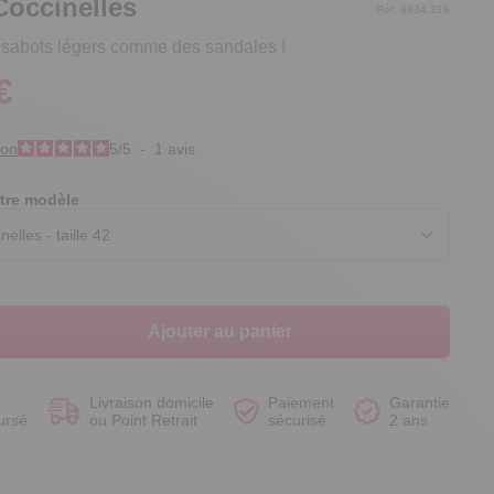
Coccinelles
Réf. 8834.319
 sabots légers comme des sandales !
€
Voir le produit
Voir le produit
Voir le produit
Voir le produit
ion
5
/
5
-
1
avis
tre modèle
Ajouter au panier
Livraison domicile
Paiement
Garantie
ursé
ou Point Retrait
sécurisé
2 ans