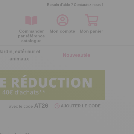
Besoin d'aide ?
Contactez-nous !
Commander
Mon compte
Mon panier
par référence
catalogue
Jardin, extérieur et
Nouveautés
animaux
ois
ois
ois
ois
ois
ois
Séparateur oeufs poule
Lot de 2 galettes de chaise
Lot de 2 gants microfibre nettoie
Lot de 2 embouts d'arrosage
AT26
AJOUTER LE CODE
avec le code
réversibles
lunettes
Par aspiration, elle sépare le blanc du
Assurez un arrosage ciblé et précis
jaune
Double face, maxi confort
C’est net pour les lunettes !
6,99 €
5,99 €
24,99 €
7,99 €