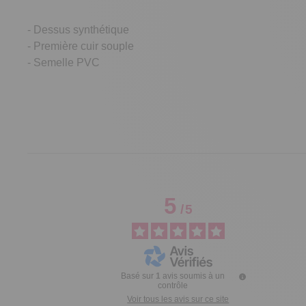
- Dessus synthétique
- Première cuir souple
- Semelle PVC
5
/
5
Basé sur
1
avis soumis à un
contrôle
Voir tous les avis sur ce site