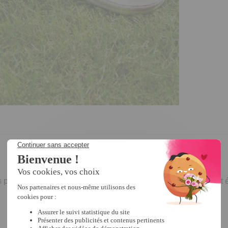
 procurent une agréable sensation de légèreté. Leur forme est ét