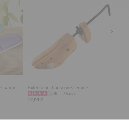
 + parme -
Extenseur chaussures femme
4
/
5
-
85
avis
12,99 €