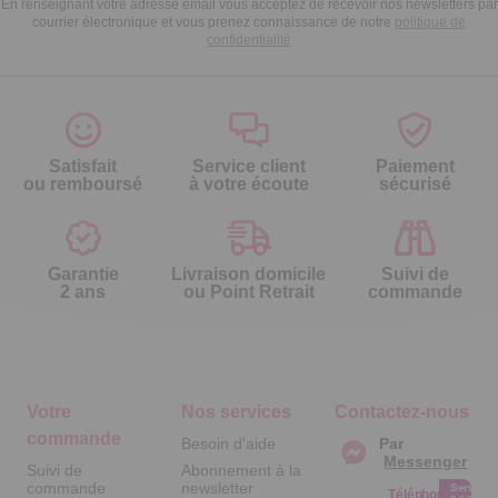
En renseignant votre adresse email vous acceptez de recevoir nos newsletters par
courrier électronique et vous prenez connaissance de notre
politique de
confidentialité
Satisfait
Service client
Paiement
ou remboursé
à votre écoute
sécurisé
Garantie
Livraison domicile
Suivi de
2 ans
ou Point Retrait
commande
Votre
Nos services
Contactez-nous
commande
Besoin d'aide
Par
Messenger
Suivi de
Abonnement à la
commande
newsletter
Service
Téléphone