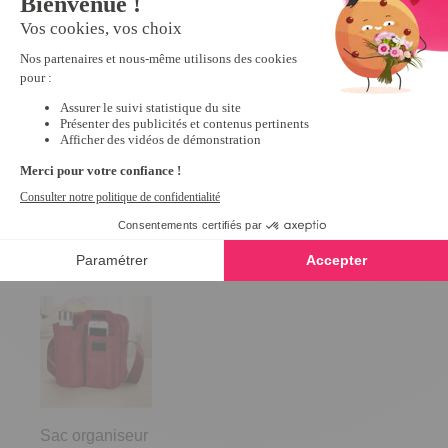
3 étuis protège cartes RFID
Lot de 20 paires e
4.4
/
5
-
112
avis
d'oreilles
4.5
/
5
-
9,99 €
7,99 €
Derniers articles consultés
Sac organiseur