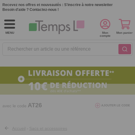
Recevez nos offres et nouveautés :
S'inscrire à notre newsletter
Besoin d'aide ?
Contactez-nous !
MENU
Mon
Mon panier
compte
Rechercher un article ou une référence
10€ de réduction dès 40€ d'achat. Offre
valable du 03/08/2026 au 12/08/2026.
AT26
avec le code
AJOUTER LE CODE
Accueil
Sacs et accessoires
>