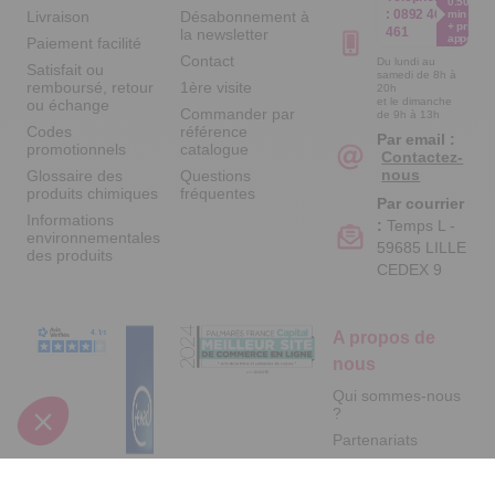
0.50€ /
:
0892 461
Livraison
Désabonnement à
min
+ prix
461
la newsletter
appel
Paiement facilité
Contact
Du lundi au
Satisfait ou
samedi de 8h à
remboursé, retour
1ère visite
20h
et le dimanche
ou échange
Commander par
de 9h à 13h
Codes
référence
Par email :
promotionnels
catalogue
Contactez-
nous
Glossaire des
Questions
produits chimiques
fréquentes
Par courrier
Informations
:
Temps L -
environnementales
59685 LILLE
des produits
CEDEX 9
A propos de
nous
Qui sommes-nous
?
Partenariats
Avis Clients