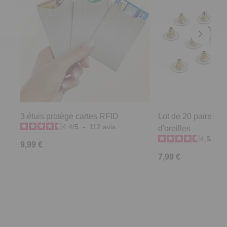
3 étuis protège cartes RFID
Lot de 20 paires e
4.4
/
5
-
112
avis
d'oreilles
4.5
/
5
-
9,99 €
7,99 €