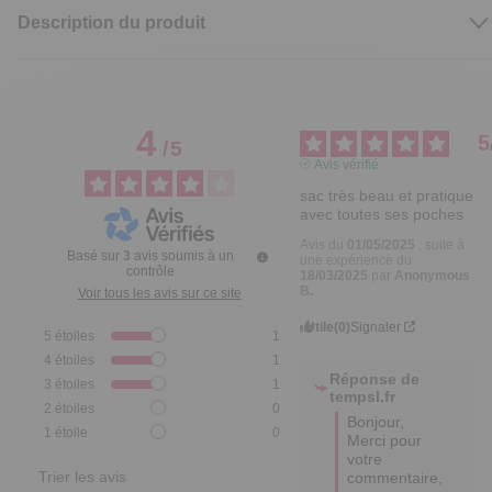
Description du produit
4
5
/
5
Avis vérifié
sac très beau et pratique 
avec toutes ses poches
Avis du
01/05/2025
, suite à
Basé sur
3
avis soumis à un
une expérience du
contrôle
18/03/2025
par
Anonymous
B.
Voir tous les avis sur ce site
Utile
(0)
Signaler
5
étoiles
1
4
étoiles
1
Réponse de
3
étoiles
1
tempsl.fr
2
étoiles
0
Bonjour,

1
étoile
0
Merci pour 
votre 
Trier les avis
commentaire, 