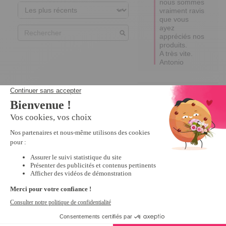
nous sommes 
vraiment ravis 
que vous 
ayez 
appréciés nos 
produits.

A très vite.  

Antonio
3
Avis vérifié
Le sac est beau et 
fonctionnel mais le cuir 
est fin et très fragile.
Avis du
24/06/2020
, suite à
une expérience du
05/05/2020
par
A.A.
Utile
(1)
Signaler
4