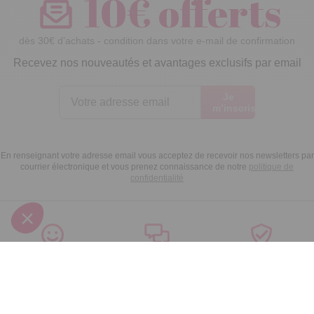
10€ offerts
dès 30€ d’achats - condition dans votre e-mail de confirmation
Recevez nos nouveautés et avantages exclusifs par email
Je
m’inscris
En renseignant votre adresse email vous acceptez de recevoir nos newsletters par
courrier électronique et vous prenez connaissance de notre
politique de
confidentialité
Satisfait
Service client
Paiement
ou remboursé
à votre écoute
sécurisé