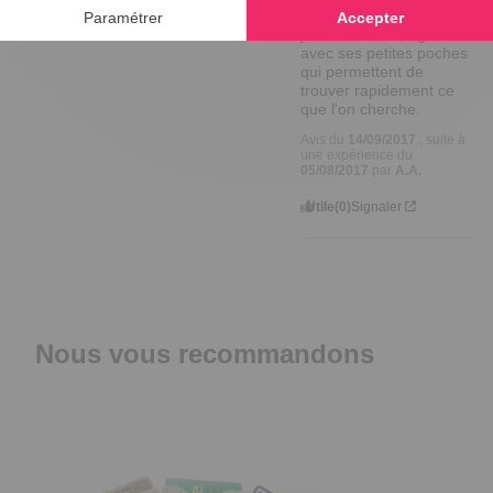
Avis vérifié
joli sac à main, agréable 
avec ses petites poches 
qui permettent de 
trouver rapidement ce 
que l'on cherche.
Avis du
14/09/2017
, suite à
une expérience du
05/08/2017
par
A.A.
Utile
(0)
Signaler
Nous vous recommandons