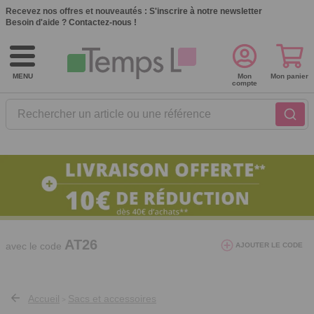
Recevez nos offres et nouveautés :
S'inscrire à notre newsletter
Besoin d'aide ?
Contactez-nous !
MENU
Mon
Mon panier
compte
Rechercher un article ou une référence
10€ de réduction dès 40€ d'achat. Offre
valable du 03/08/2026 au 12/08/2026.
AT26
avec le code
AJOUTER LE CODE
Accueil
Sacs et accessoires
>