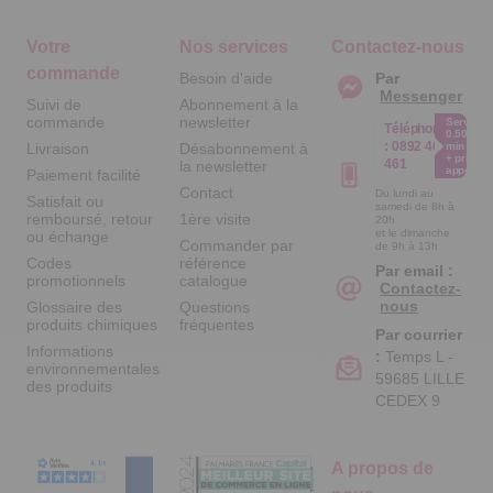
Votre
Nos services
Contactez-nous
commande
Besoin d'aide
Par
Messenger
Suivi de
Abonnement à la
commande
newsletter
Service
Téléphone
0.50€ /
:
0892 461
Livraison
Désabonnement à
min
+ prix
461
la newsletter
appel
Paiement facilité
Contact
Du lundi au
Satisfait ou
samedi de 8h à
remboursé, retour
1ère visite
20h
et le dimanche
ou échange
Commander par
de 9h à 13h
Codes
référence
Par email :
promotionnels
catalogue
Contactez-
nous
Glossaire des
Questions
produits chimiques
fréquentes
Par courrier
Informations
:
Temps L -
environnementales
59685 LILLE
des produits
CEDEX 9
A propos de