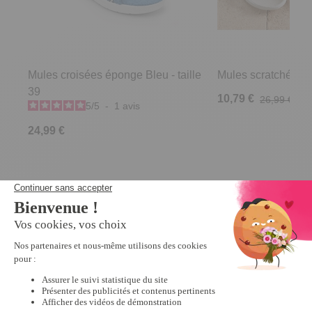
Mules croisées éponge Bleu - taille
Mules scratchées R
39
10,79 €
26,99 €
5
/
5
-
1
avis
24,99 €
Derniers articles consultés