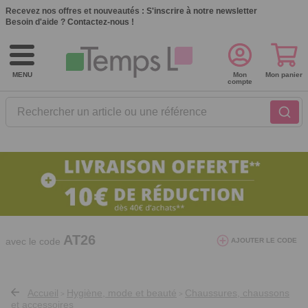
Recevez nos offres et nouveautés :
S'inscrire à notre newsletter
Besoin d'aide ?
Contactez-nous !
MENU
Mon
Mon panier
compte
Rechercher un article ou une référence
10€ de réduction dès 40€ d'achat. Offre
valable du 03/08/2026 au 12/08/2026.
AT26
avec le code
AJOUTER LE CODE
Accueil
Hygiène, mode et beauté
Chaussures, chaussons
>
>
et accessoires