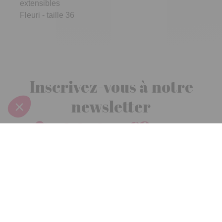
extensibles
Fleuri - taille 36
Inscrivez-vous à notre
newsletter
10€ offerts
dès 30€ d’achats - condition dans votre e-mail de confirmation
Recevez nos nouveautés et avantages exclusifs par email
Je
m’inscris