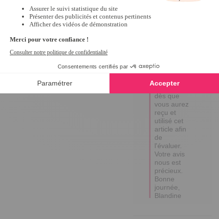
3
étoiles
0
Bonjour ,  

Nous vous 
2
étoiles
0
remercions 
1
étoile
0
d'avoir pris 
le temps de 
Trier les avis
nous écrire. 
Nous vous 
invitons, 
cependant, 
à revenir 
vers nous, 
dès que 
vous aurez 
reçu et 
utilisé cet 
article afin 
de 
l'évaluer. 
Votre avis 
nous est 
précieux. 
Bonne 
journée, 
Blandine