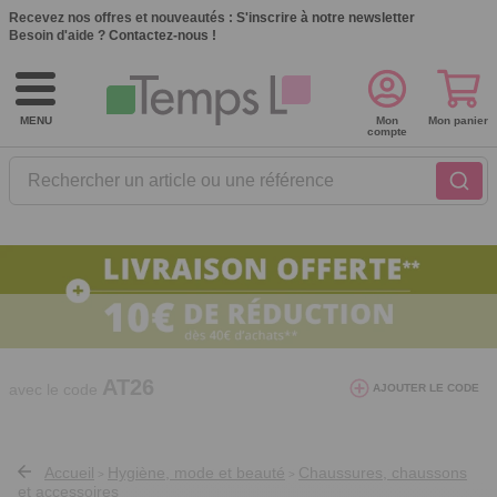
Recevez nos offres et nouveautés :
S'inscrire à notre newsletter
Besoin d'aide ?
Contactez-nous !
MENU
Mon
Mon panier
compte
Rechercher un article ou une référence
10€ de réduction dès 40€ d'achat. Offre
valable du 03/08/2026 au 12/08/2026.
AT26
avec le code
AJOUTER LE CODE
Accueil
Hygiène, mode et beauté
Chaussures, chaussons
>
>
et accessoires