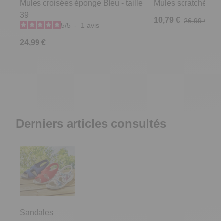
Mules croisées éponge Bleu - taille
Mules scratchées R
39
10,79 €
26,99 €
5
/
5
-
1
avis
24,99 €
Derniers articles consultés
Sandales