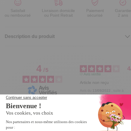
Satisfait
Livraison domicile
Paiement
Garantie
ou remboursé
ou Point Retrait
sécurisé
2 ans
Description du produit
4
4
/
5
Avis vérifié
Article non reçu
Avis du
13/09/2022
, suite à
une expérience du
Basé sur
1
avis soumis à un
13/07/2022
par
A.A.
contrôle
Utile
(1)
Signaler
Voir tous les avis sur ce site
5
étoiles
0
Réponse de
4
étoiles
1
tempsl.fr