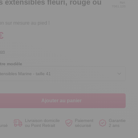
 extensibles fleuri, rouge ou
Réf.
7061.120
n sur mesure au pied !
€
Voir le produit
Voir le produit
Voir le produit
Voir le produit
ion
tre modèle
Ajouter au panier
Livraison domicile
Paiement
Garantie
ursé
ou Point Retrait
sécurisé
2 ans