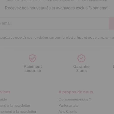
dès 30€ d’achats - condition dans votre e-mail de confirmation
Recevez nos nouveautés et avantages exclusifs par email
ceptez de recevoir nos newsletters par courrier électronique et vous prenez conn
Paiement
Garantie
sécurisé
2 ans
vices
A propos de nous
'aide
Qui sommes-nous ?
nt à la newsletter
Partenariats
ement à la newsletter
Avis Clients