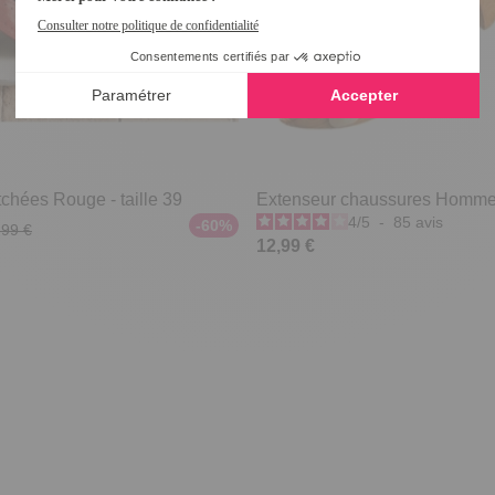
chées Rouge - taille 39
Extenseur chaussures Homm
4
/
5
-
85
avis
-60%
,99 €
12,99 €