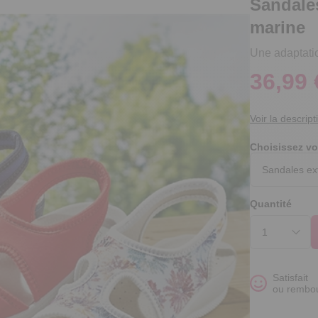
Sandales
marine
Une adaptatio
36,99 
Voir la descript
Choisissez vo
Quantité
Satisfait
ou rembo