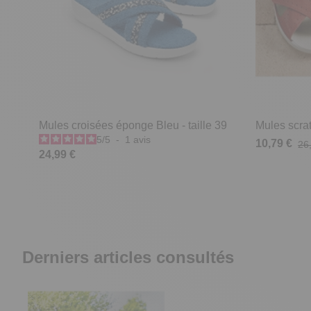
Mules croisées éponge Bleu - taille 39
Mules scrat
5
/
5
-
1
avis
10,79 €
26
24,99 €
Derniers articles consultés