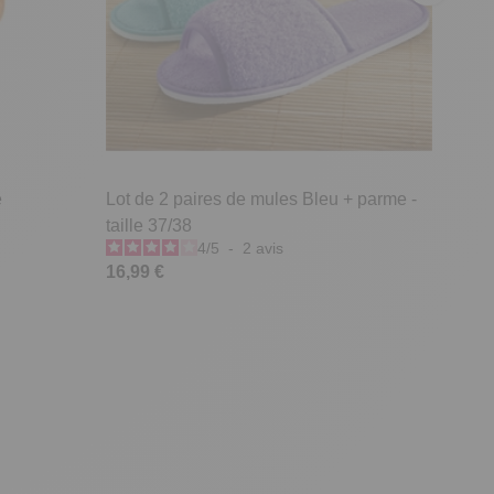
e
Lot de 2 paires de mules Bleu + parme -
taille 37/38
4
/
5
-
2
avis
16,99 €