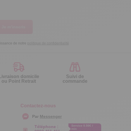
Je m’inscris
aissance de notre
politique de confidentialité
Livraison domicile
Suivi de
ou Point Retrait
commande
Contactez-nous
Par
Messenger
Service 0.50€ /
Téléphone :
min