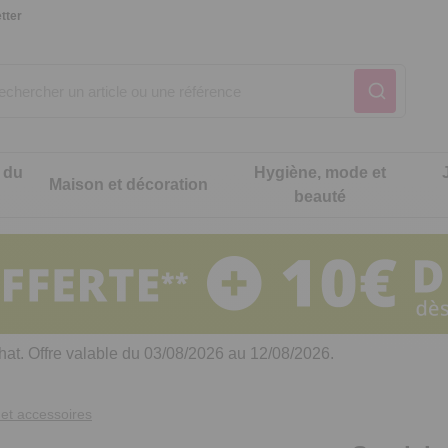
tter
 du
Hygiène, mode et
Maison et décoration
beauté
Notre produit du m
Notre produit du m
Notre produit du m
Notre produit du m
Notre produit du m
Notre produit du m
ons cuisine
t intimité
hat. Offre valable du 03/08/2026 au 12/08/2026.
 table
es de cuisine malins
et accessoires