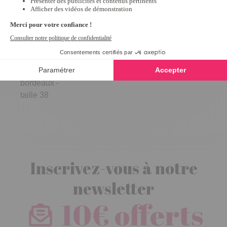
Sans-gênes
Soline
bordeaux -
taille 38
Inscrivez-vous à notre
newsletter
10€ offerts