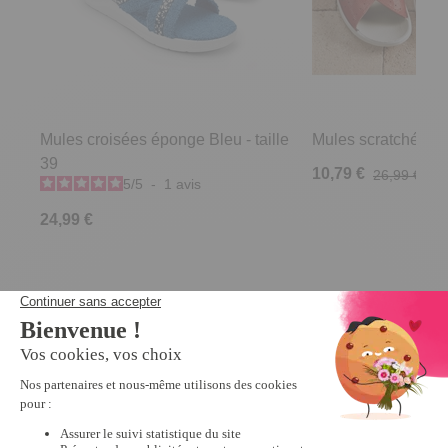
Mules croisées éponge Bleu - taille
Mules scratchées R
39
10,79 €
26,99 €
5
/
5
-
1
avis
24,99 €
Derniers articles consultés