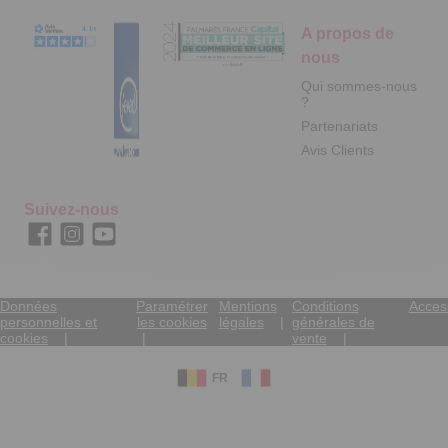
A propos de
nous
Qui sommes-nous
?
Partenariats
Avis Clients
Suivez-nous
Données
Paramétrer
Mentions
Conditions
Access
personnelles et
les cookies
légales
générales de
cookies
vente
FR