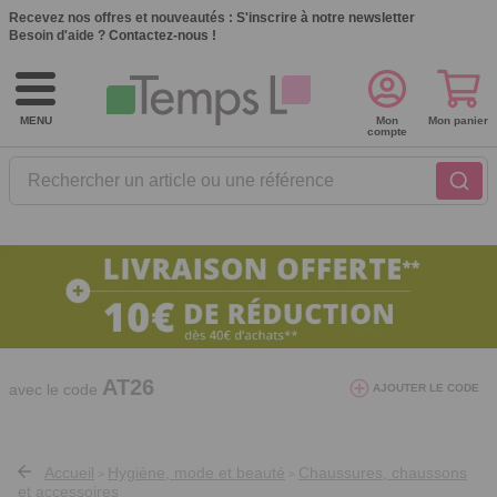
Recevez nos offres et nouveautés :
S'inscrire à notre newsletter
Besoin d'aide ?
Contactez-nous !
MENU
Mon
Mon panier
compte
Rechercher un article ou une référence
10€ de réduction dès 40€ d'achat. Offre
valable du 03/08/2026 au 12/08/2026.
AT26
avec le code
AJOUTER LE CODE
Accueil
Hygiène, mode et beauté
Chaussures, chaussons
>
>
et accessoires