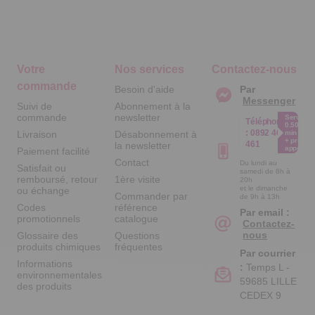
Votre
Nos services
Contactez-nous
commande
Besoin d'aide
Par
Messenger
Suivi de
Abonnement à la
commande
newsletter
Service
Téléphone
0.50€ /
:
0892 461
Livraison
Désabonnement à
min
+ prix
461
la newsletter
appel
Paiement facilité
Contact
Du lundi au
Satisfait ou
samedi de 8h à
remboursé, retour
1ère visite
20h
et le dimanche
ou échange
Commander par
de 9h à 13h
Codes
référence
Par email :
promotionnels
catalogue
Contactez-
nous
Glossaire des
Questions
produits chimiques
fréquentes
Par courrier
Informations
:
Temps L -
environnementales
59685 LILLE
des produits
CEDEX 9