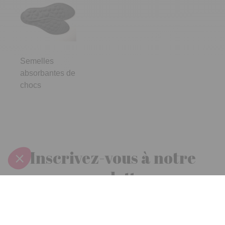
Semelles
absorbantes de
chocs
Inscrivez-vous à notre
newsletter
10€ offerts
dès 30€ d’achats - condition dans votre e-mail de confirmation