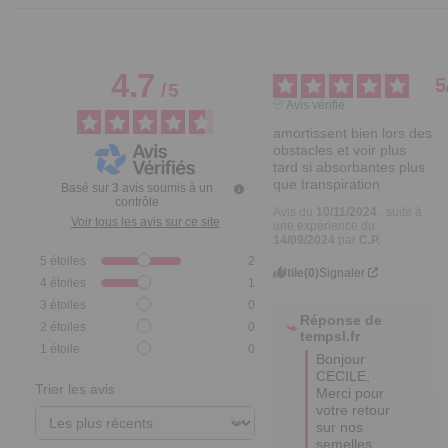
4.7
5
/
5
Avis vérifié
amortissent bien lors des 
obstacles et voir plus 
tard si absorbantes plus 
que transpiration
Basé sur
3
avis soumis à un
contrôle
Avis du
10/11/2024
, suite à
Voir tous les avis sur ce site
une expérience du
14/09/2024
par
C.P.
5
étoiles
2
Utile
(0)
Signaler
4
étoiles
1
3
étoiles
0
Réponse de
2
étoiles
0
tempsl.fr
1
étoile
0
Bonjour 
CECILE,

Trier les avis
Merci pour 
votre retour 
sur nos 
semelles 