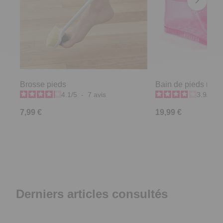
Brosse pieds
Bain de pieds rose
4.1
/
5
-
7
avis
3.9
/
5
-
7,99 €
19,99 €
Derniers articles consultés