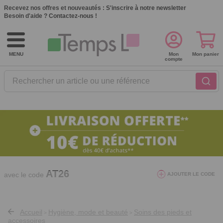
Recevez nos offres et nouveautés :
S'inscrire à notre newsletter
Besoin d'aide ?
Contactez-nous !
MENU
Mon
Mon panier
compte
Rechercher un article ou une référence
10€ de réduction dès 40€ d'achat. Offre
valable du 03/08/2026 au 12/08/2026.
AT26
avec le code
AJOUTER LE CODE
Accueil
Hygiène, mode et beauté
Soins des pieds et
>
>
accessoires