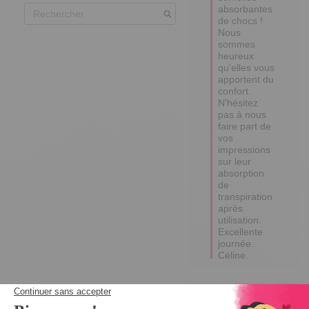
absorbantes 
de chocs ! 

Nous 
sommes 
heureux 
qu'elles vous 
apportent du 
confort.

N'hésitez 
pas à nous 
faire part de 
vos 
impressions 
sur leur 
absorption 
de 
transpiration 
après 
utilisation.

Excellente 
journée.

Céline.
4