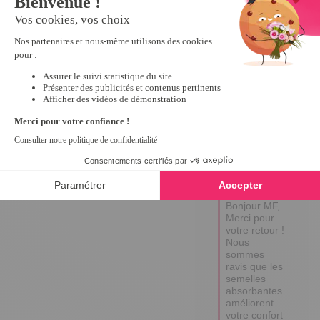
Avis vérifié
Une fois découpée à la 
taille de mes pieds, elles 
me permettent de 
marche sur un cousin 
d'air et de moins souffrir
Avis du
06/08/2024
, suite à
une expérience du
17/07/2024
par
A.A.
Utile
(0)
Signaler
Réponse de
tempsl.fr
Bonjour MF,

Merci pour 
votre retour ! 

Nous 
sommes 
ravis que les 
semelles 
absorbantes 
améliorent 
votre confort 