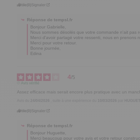
Utile
(0)
Signaler
Réponse de
tempsl.fr
Bonjour Gabrielle,  

Nous sommes désolés que votre commande n'ait pas rép
Merci d'avoir partagé votre ressenti, nous en prenons no
Merci pour votre retour.

Bonne journée,

Edina
4
/
5
Avis vérifié
Assez efficace mais serait encore plus pratique avec un manch
Avis du
24/04/2026
, suite à une expérience du
10/03/2026
par
HUGUET
Utile
(0)
Signaler
Réponse de
tempsl.fr
Bonjour Huguette,  

Merci beaucoup pour votre avis et votre retour constructi