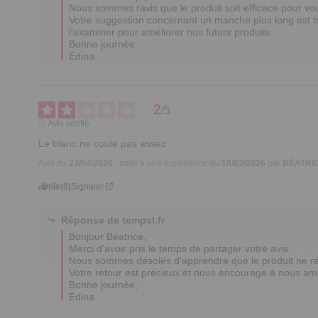
Nous sommes ravis que le produit soit efficace pour vou
Votre suggestion concernant un manche plus long est t
l'examiner pour améliorer nos futurs produits.

Bonne journée,

Edina
2
/
5
Avis vérifié
Le blanc ne coule pas assez
Avis du
23/04/2026
, suite à une expérience du
18/03/2026
par
BÉATRIC
Utile
(0)
Signaler
Réponse de
tempsl.fr
Bonjour Béatrice,

Merci d'avoir pris le temps de partager votre avis. 

Nous sommes désolés d'apprendre que le produit ne répo
Votre retour est précieux et nous encourage à nous amél
Bonne journée,

Edina