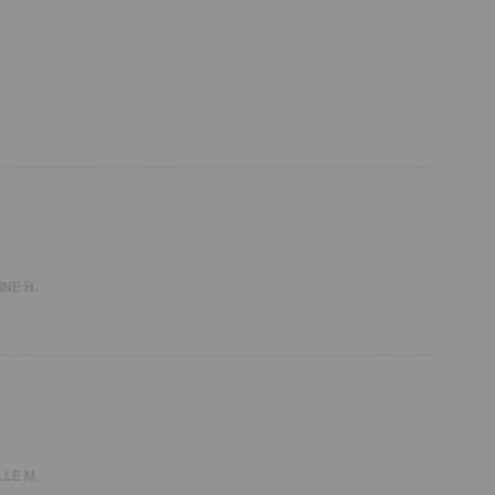
NE H.
LE M.