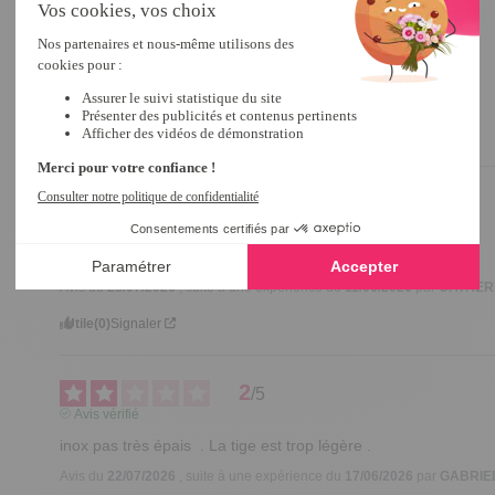
5
/
5
Avis vérifié
Pratique et très efficace
Avis du
28/07/2026
, suite à une expérience du
23/06/2026
par
F.R.
Utile
(0)
Signaler
5
/
5
Avis vérifié
très pratique
Avis du
28/07/2026
, suite à une expérience du
11/06/2026
par
CATHERI
Utile
(0)
Signaler
2
/
5
Avis vérifié
inox pas très épais  . La tige est trop légère .
Avis du
22/07/2026
, suite à une expérience du
17/06/2026
par
GABRIEL