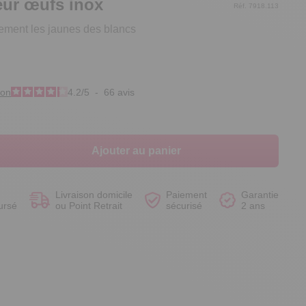
eur œufs inox
Réf. 7918.113
ement les jaunes des blancs
Voir le produit
Voir le produit
Voir le produit
Voir le produit
ion
4.2
/
5
-
66
avis
Ajouter au panier
Livraison domicile
Paiement
Garantie
ursé
ou Point Retrait
sécurisé
2 ans