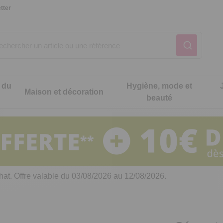
tter
 du
Hygiène, mode et
Maison et décoration
beauté
Notre produit du m
Notre produit du m
Notre produit du m
Notre produit du m
Notre produit du m
Notre produit du m
ons cuisine
t intimité
hat. Offre valable du 03/08/2026 au 12/08/2026.
 table
es de cuisine malins