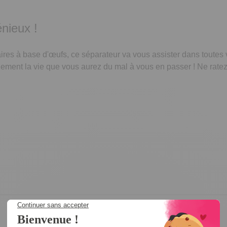
énieux !
aires à base d'œufs, ce séparateur va vous assister dans toutes
ellement la vie que vous aurez du mal à vous en passer ! Ne rate