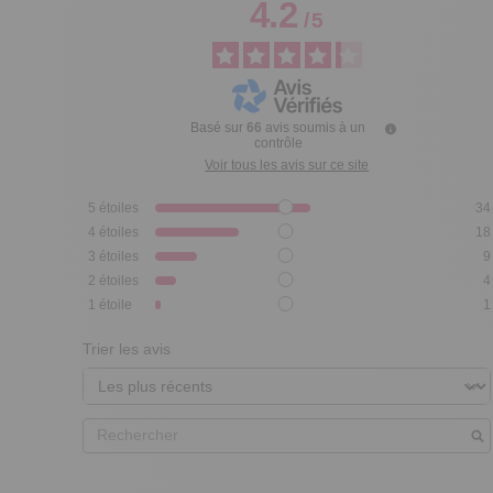
4.2
/
5
Basé sur
66
avis soumis à un
contrôle
Voir tous les avis sur ce site
5
étoiles
34
4
étoiles
18
3
étoiles
9
2
étoiles
4
1
étoile
1
Trier les avis