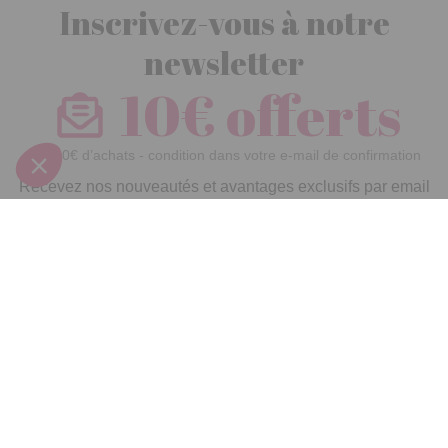
Inscrivez-vous à notre
newsletter
10€ offerts
dès 30€ d’achats - condition dans votre e-mail de confirmation
Recevez nos nouveautés et avantages exclusifs par email
Je
m’inscris
En renseignant votre adresse email vous acceptez de recevoir nos newsletters par
courrier électronique et vous prenez connaissance de notre
politique de
confidentialité