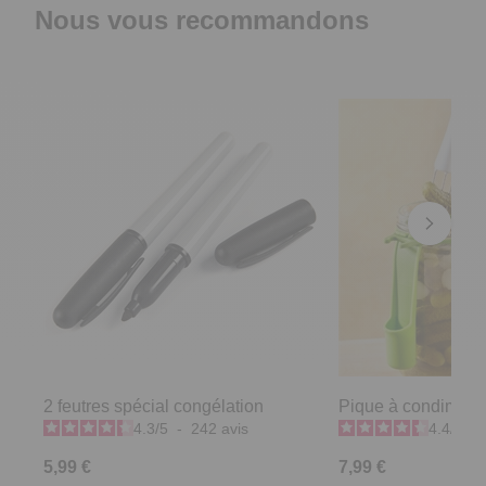
Nous vous recommandons
2 feutres spécial congélation
Pique à condiment
4.3
/
5
-
242
avis
4.4
/
5
-
5,99 €
7,99 €