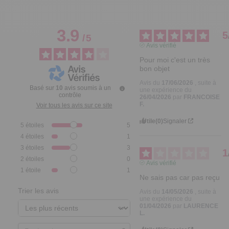
3.9
5
/
5
Avis vérifié
Pour moi c'est un très 
bon objet
Avis du
17/06/2026
, suite à
Basé sur
10
avis soumis à un
une expérience du
contrôle
26/04/2026
par
FRANCOISE
F.
Voir tous les avis sur ce site
Utile
(0)
Signaler
5
étoiles
5
4
étoiles
1
3
étoiles
3
1
2
étoiles
0
Avis vérifié
1
étoile
1
Ne sais pas car pas reçu
Trier les avis
Avis du
14/05/2026
, suite à
une expérience du
01/04/2026
par
LAURENCE
L.