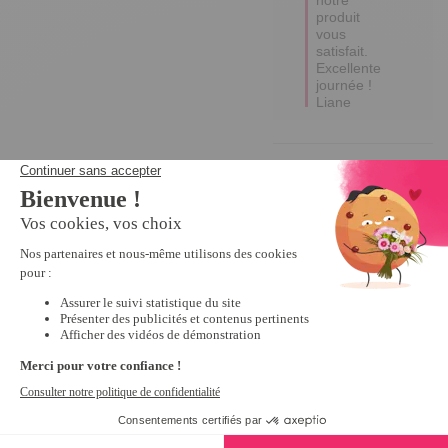
produit 
vous 
satisfait. 

Excellente 
journée !

Liane
5
Avis vérifié
Parfait. Le jaune d'œuf 
reste bien dans le 
récipient
Avis du
01/04/2026
, suite à
une expérience du
10/02/2026
par
Eliane G.
Utile
(0)
Signaler
Réponse de
tempsl.fr
Bonjour 