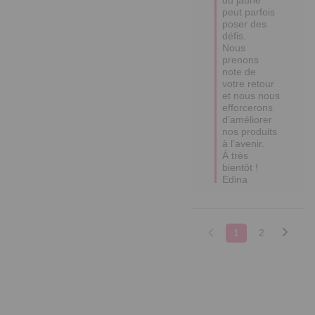
peut parfois 
poser des 
défis.

Nous 
prenons 
note de 
votre retour 
et nous nous 
efforcerons 
d’améliorer 
nos produits 
à l’avenir.

À très 
bientôt !

Edina
1
2