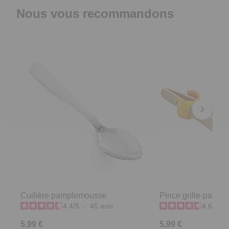
Nous vous recommandons
Cuillère pamplemousse
Pince grille-pain
4.4
/
5
-
45
avis
4.6
/
5
-
5,99 €
5,99 €