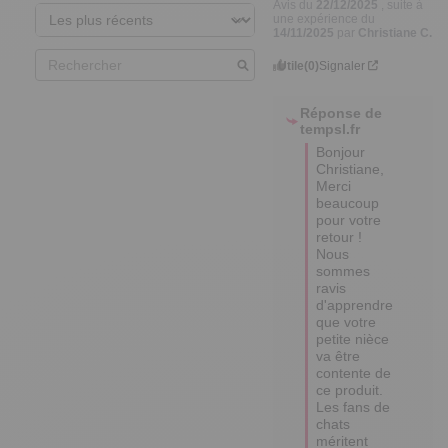
Avis du
22/12/2025
, suite à
une expérience du
14/11/2025
par
Christiane C.
Utile
(0)
Signaler
Réponse de
tempsl.fr
Bonjour 
Christiane,

Merci 
beaucoup 
pour votre 
retour ! 

Nous 
sommes 
ravis 
d'apprendre 
que votre 
petite nièce 
va être 
contente de 
ce produit. 

Les fans de 
chats 
méritent 