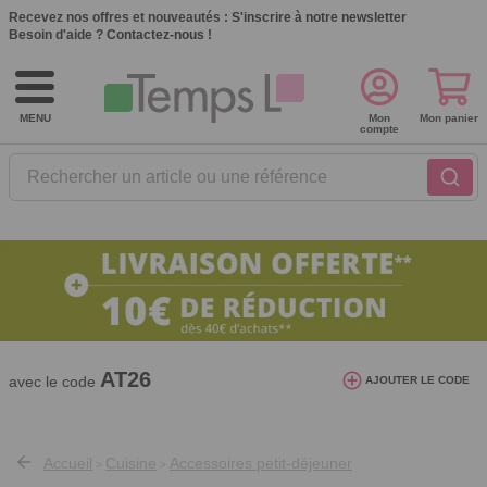
Recevez nos offres et nouveautés :
S'inscrire à notre newsletter
Besoin d'aide ?
Contactez-nous !
MENU
Mon
Mon panier
compte
Rechercher un article ou une référence
10€ de réduction dès 40€ d'achat. Offre
valable du 03/08/2026 au 12/08/2026.
AT26
avec le code
AJOUTER LE CODE
Accueil
Cuisine
Accessoires petit-déjeuner
>
>