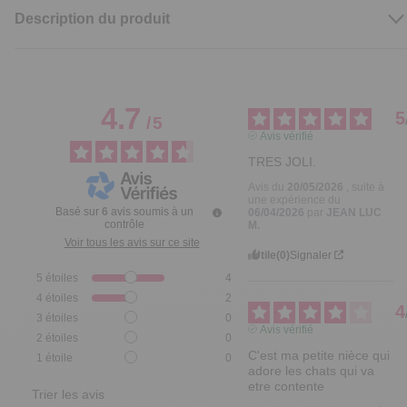
Description du produit
4.7
5
/
5
Avis vérifié
TRES JOLI.
Avis du
20/05/2026
, suite à
une expérience du
Basé sur
6
avis soumis à un
06/04/2026
par
JEAN LUC
contrôle
M.
Voir tous les avis sur ce site
Utile
(0)
Signaler
5
étoiles
4
4
étoiles
2
4
3
étoiles
0
Avis vérifié
2
étoiles
0
C'est ma petite nièce qui 
1
étoile
0
adore les chats qui va 
etre contente
Trier les avis