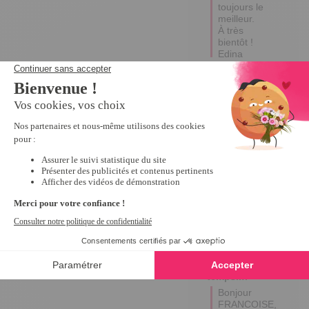
toujours le 
meilleur.

À très 
bientôt !

Edina
5
Avis vérifié
Super beau dommage 
suis y ait une soucoupe 
cassée
Avis du
16/02/2025
, suite à
une expérience du
28/01/2025
par
FRANCOISE
D.
Utile
(0)
Signaler
Réponse de
tempsl.fr
Bonjour 
FRANCOISE,
