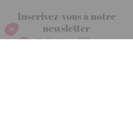
Inscrivez-vous à notre
newsletter
10€ offerts
dès 30€ d’achats - condition dans votre e-mail de confirmation
Recevez nos nouveautés et avantages exclusifs par email
Je
m’inscris
En renseignant votre adresse email vous acceptez de recevoir nos newsletters par
courrier électronique et vous prenez connaissance de notre
politique de
confidentialité