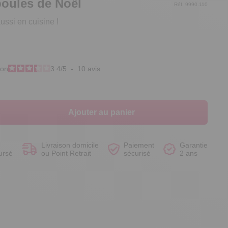
boules de Noël
Réf. 9990.110
aussi en cuisine !
Voir le produit
Voir le produit
Voir le produit
Voir le produit
ion
3.4
/
5
-
10
avis
Ajouter au panier
Livraison domicile
Paiement
Garantie
ursé
ou Point Retrait
sécurisé
2 ans