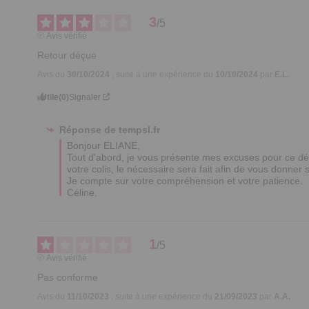
3
/
5
Avis vérifié
Retour déçue
Avis du
30/10/2024
, suite à une expérience du
10/10/2024
par
E.L.
Utile
(0)
Signaler
Réponse de
tempsl.fr
Bonjour ELIANE,

Tout d'abord, je vous présente mes excuses pour ce dé
votre colis, le nécessaire sera fait afin de vous donner sa
Je compte sur votre compréhension et votre patience.

Céline.
1
/
5
Avis vérifié
Pas conforme
Avis du
11/10/2023
, suite à une expérience du
21/09/2023
par
A.A.