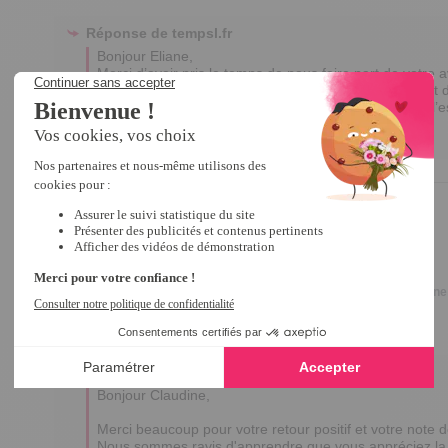
Réponse de
tempsl.fr
Bonjour Eliane,

Merci d’avoir pris le temps de nous faire part de votre av
Nous prenons en compte vos préoccupations au sujet de l
Nous espérons que vous aurez bientôt l’occasion de l’ess
Excellente journée,

Edina
4
/
5
Avis vérifié
BONNE TENUE
Avis du
07/01/2026
, suite à une expérience du
28/11/2025
par
Claudine
Utile
(0)
Signaler
Réponse de
tempsl.fr
Bonjour Claudine,

Merci beaucoup pour votre retour positif et votre note de
Nous sommes ravis d'apprendre que vous appréciez la b