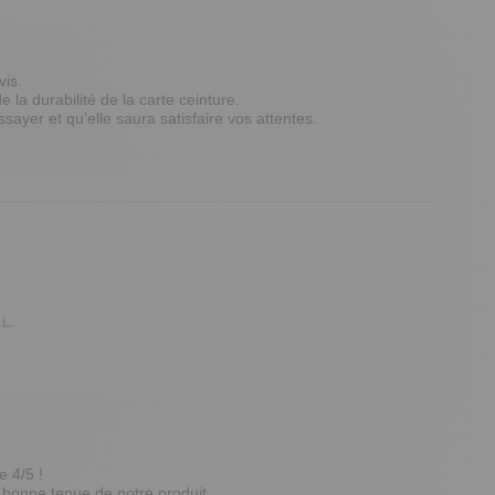
is.

a durabilité de la carte ceinture.

ayer et qu’elle saura satisfaire vos attentes.

 L.
 4/5 ! 

onne tenue de notre produit. 
