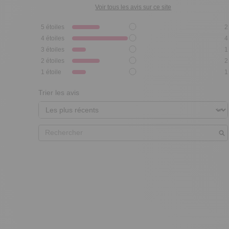
Voir tous les avis sur ce site
5
étoiles
2
4
étoiles
4
3
étoiles
1
2
étoiles
2
1
étoile
1
Trier les avis