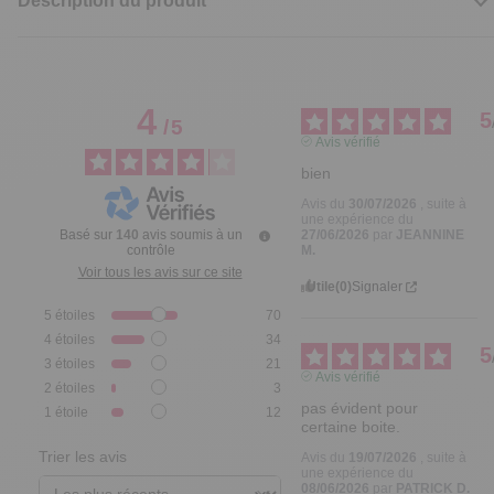
Description du produit
4
5
/
5
Avis vérifié
bien
Avis du
30/07/2026
, suite à
une expérience du
Basé sur
140
avis soumis à un
27/06/2026
par
JEANNINE
contrôle
M.
Voir tous les avis sur ce site
Utile
(0)
Signaler
5
étoiles
70
4
étoiles
34
5
3
étoiles
21
Avis vérifié
2
étoiles
3
pas évident pour 
1
étoile
12
certaine boite.
Trier les avis
Avis du
19/07/2026
, suite à
une expérience du
08/06/2026
par
PATRICK D.