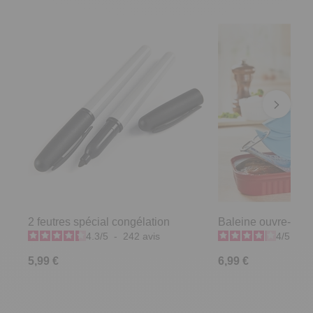
2 feutres spécial congélation
Baleine ouvre-boît
4.3
/
5
-
242
avis
4
/
5
-
1
5,99 €
6,99 €