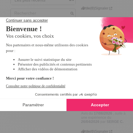
Utile
(0)
Signaler
5
Avis vérifié
Très pratique pour pas 
cher
Avis du
15/07/2026
, suite à
une expérience du
03/06/2026
par
ANNIE G.
Utile
(0)
Signaler
4
Avis vérifié
teint bien sa promesse
Avis du
17/06/2026
, suite à
une expérience du
26/04/2026
par
SERGE C.
Utile
(0)
Signaler