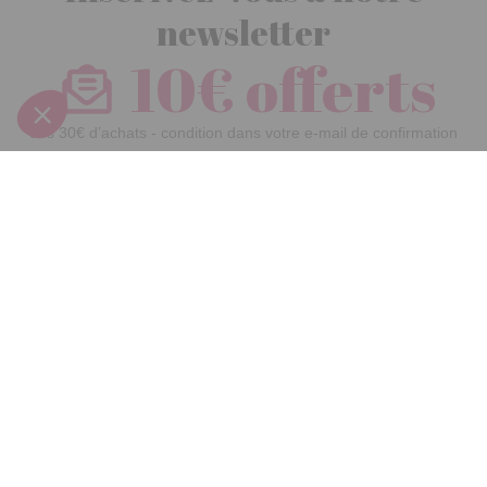
newsletter
10€ offerts
dès 30€ d’achats - condition dans votre e-mail de confirmation
Recevez nos nouveautés et avantages exclusifs par email
Je
m’inscris
En renseignant votre adresse email vous acceptez de recevoir nos newsletters par
courrier électronique et vous prenez connaissance de notre
politique de
confidentialité
Satisfait
Service client
Paiement
ou remboursé
à votre écoute
sécurisé