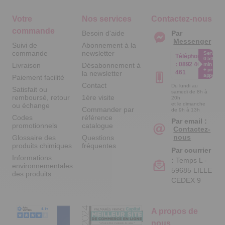
Votre
Nos services
Contactez-nous
commande
Besoin d'aide
Par
Messenger
Suivi de
Abonnement à la
commande
newsletter
Service
Téléphone
0.50€ /
:
0892 461
Livraison
Désabonnement à
min
+ prix
461
la newsletter
appel
Paiement facilité
Contact
Du lundi au
Satisfait ou
samedi de 8h à
remboursé, retour
1ère visite
20h
et le dimanche
ou échange
Commander par
de 9h à 13h
Codes
référence
Par email :
promotionnels
catalogue
Contactez-
nous
Glossaire des
Questions
produits chimiques
fréquentes
Par courrier
Informations
:
Temps L -
environnementales
59685 LILLE
des produits
CEDEX 9
A propos de
nous