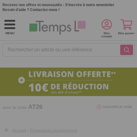
Recevez nos offres et nouveautés :
S'inscrire à notre newsletter
Besoin d'aide ?
Contactez-nous !
MENU
Mon
Mon panier
compte
Rechercher un article ou une référence
10€ de réduction dès 40€ d'achat. Offre
valable du 03/08/2026 au 12/08/2026.
AT26
avec le code
AJOUTER LE CODE
Accueil
Protections incontinence
>