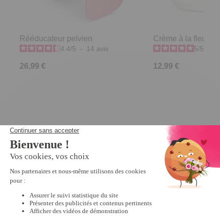
Rééducateur pelvien
Crème à la fleur de
4.4
/
5
-
14
avis
5
/
5
-
4
26,99 €
12,99 €
Derniers articles consultés