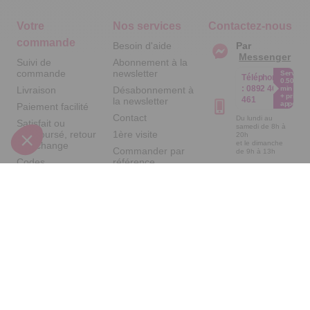
Votre
Nos services
Contactez-nous
commande
Besoin d'aide
Par
Messenger
Suivi de
Abonnement à la
commande
newsletter
Service
Téléphone
0.50€ /
:
0892 461
Livraison
Désabonnement à
min
+ prix
461
la newsletter
appel
Paiement facilité
Contact
Du lundi au
Satisfait ou
samedi de 8h à
remboursé, retour
1ère visite
20h
et le dimanche
ou échange
Commander par
de 9h à 13h
Codes
référence
Par email :
promotionnels
catalogue
Contactez-
nous
Glossaire des
Questions
produits chimiques
fréquentes
Par courrier
Informations
:
Temps L -
environnementales
59685 LILLE
des produits
CEDEX 9
A propos de
nous