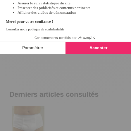
Rééducateur pelvien
Crème à la fleur de
4.4
/
5
-
14
avis
5
/
5
-
4
26,99 €
12,99 €
Derniers articles consultés