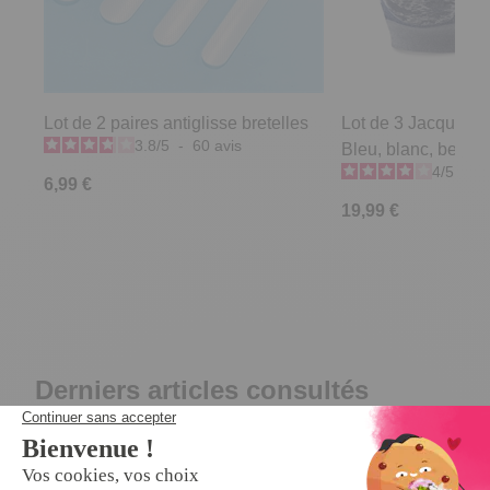
Lot de 2 paires antiglisse bretelles
Lot de 3 Jacquard 
3.8
/
5
-
60
avis
Bleu, blanc, beige -
4
/
5
-
1
6,99 €
19,99 €
Derniers articles consultés
Promo