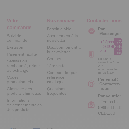
Votre
Nos services
Contactez-nous
commande
Besoin d'aide
Par
Messenger
Suivi de
Abonnement à la
commande
newsletter
Service
Téléphone
0.50€ /
:
0892 461
Livraison
Désabonnement à
min
+ prix
461
la newsletter
appel
Paiement facilité
Contact
Du lundi au
Satisfait ou
samedi de 8h à
remboursé, retour
1ère visite
20h
et le dimanche
ou échange
Commander par
de 9h à 13h
Codes
référence
Par email :
promotionnels
catalogue
Contactez-
nous
Glossaire des
Questions
produits chimiques
fréquentes
Par courrier
Informations
:
Temps L -
environnementales
59685 LILLE
des produits
CEDEX 9