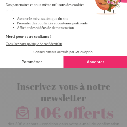
Lot de 4
Sloggi® Chic
maxi Blanc -
taille 40
Inscrivez-vous à notre
newsletter
10€ offerts
dès 30€ d’achats - condition dans votre e-mail de confirmation