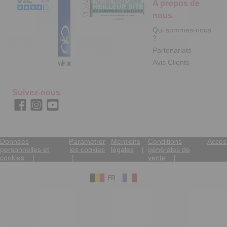
A propos de
nous
Qui sommes-nous
?
Partenariats
Avis Clients
Suivez-nous
Données
Paramétrer
Mentions
Conditions
Access
personnelles et
les cookies
légales
générales de
cookies
vente
FR