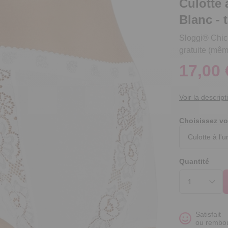
Culotte 
Blanc - t
Sloggi® Chic 
gratuite (même
17,00 
Voir la descript
Choisissez vo
Quantité
Satisfait
ou rembo