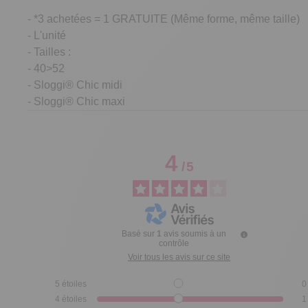
- *3 achetées = 1 GRATUITE (Même forme, même taille)
- L'unité
- Tailles :
- 40>52
- Sloggi® Chic midi
- Sloggi® Chic maxi
4
/
5
Basé sur
1
avis soumis à un
contrôle
Voir tous les avis sur ce site
5
étoiles
0
4
étoiles
1