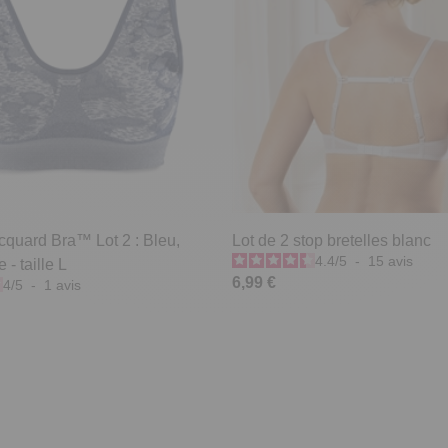
cquard Bra™ Lot 2 : Bleu,
Lot de 2 stop bretelles blanc
4.4
/
5
-
15
avis
 - taille L
6,99 €
4
/
5
-
1
avis