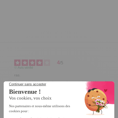
4
/
5
Avis vérifié
ras.
Avis du
14/10/2024
, suite à une expérience du
09/09/2024
par
P.V.
Utile
(0)
Signaler
Réponse de
tempsl.fr
Bonjour PIERRE,

Merci pour votre retour.
