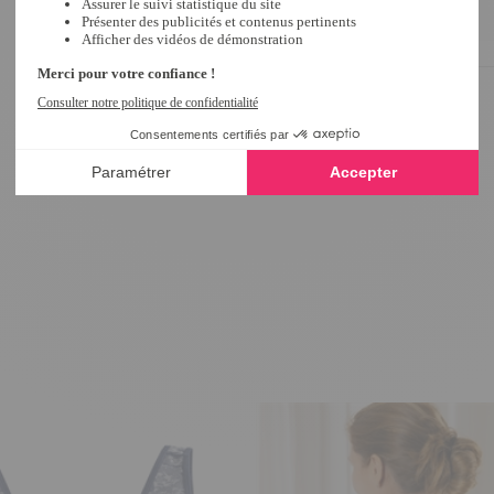
Excellente journée.

Céline.