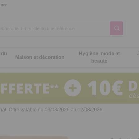
tter
 du
Hygiène, mode et
Maison et décoration
beauté
Notre produit du m
Notre produit du m
Notre produit du m
Notre produit du m
Notre produit du m
Notre produit du m
ons cuisine
t intimité
hat. Offre valable du 03/08/2026 au 12/08/2026.
 table
es de cuisine malins