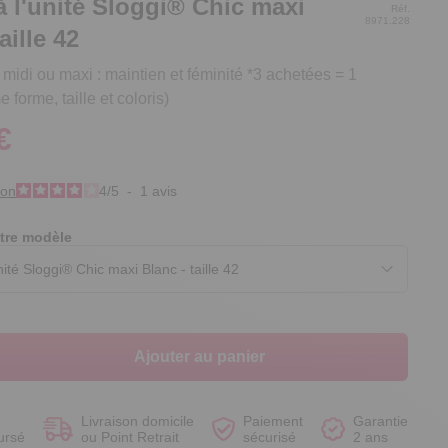
à l'unité Sloggi® Chic maxi
Réf.
8971.228
aille 42
midi ou maxi : maintien et féminité *3 achetées = 1
 forme, taille et coloris)
Voir le produit
Voir le produit
Voir le produit
Voir le produit
€
ion
4
/
5
-
1
avis
tre modèle
Ajouter au panier
Livraison domicile
Paiement
Garantie
ursé
ou Point Retrait
sécurisé
2 ans