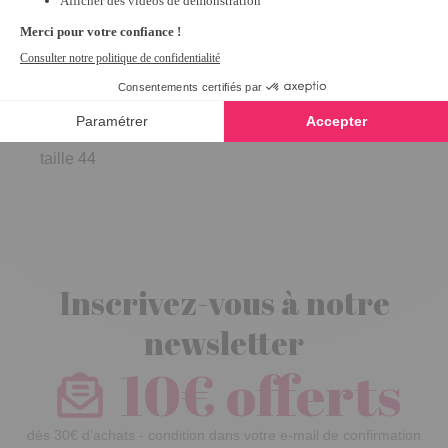
Culotte à l'unité
Sloggi® Chic
maxi Blanc -
taille 44
Inscrivez-vous à notre
newsletter
10€ offerts
dès 30€ d’achats - condition dans votre e-mail de confirmation