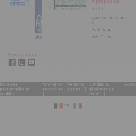
A propos de
nous
Qui sommes-nous
?
Partenariats
Avis Clients
Suivez-nous
Données
Paramétrer
Mentions
Conditions
Access
personnelles et
les cookies
légales
générales de
cookies
vente
FR