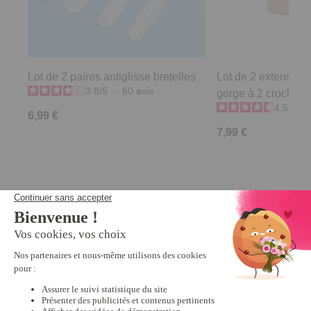
Lot de 2 paires antiglisse bretelles
Lot de 2 extensions
3.8
/
5
-
60
avis
gorge à 2 crochets
4.5
/
5
-
6,99 €
7,99 €
Derniers articles consultés