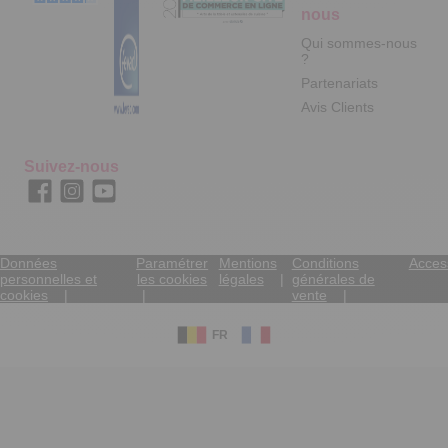
nous
Qui sommes-nous
?
Partenariats
Avis Clients
Suivez-nous
Données
Paramétrer
Mentions
Conditions
Access
personnelles et
les cookies
légales
générales de
cookies
vente
FR