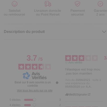
Satisfait
Livraison domicile
Paiement
Garantie
ou remboursé
ou Point Retrait
sécurisé
2 ans
Description du produit
3.7
3
/
5
Avis vérifié
l'élastique est trop mou 
,pas bon maintien
Avis du
24/06/2021
, suite à
Basé sur
9
avis soumis à un
une expérience du
contrôle
06/05/2020
par
A.A.
Voir tous les avis sur ce site
Utile
(0)
Signaler
5
étoiles
3
4
étoiles
2