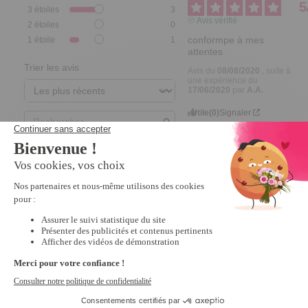
5
3
étoiles
3
Avis vérifié
2
étoiles
0
conformpe à mes 
1
étoile
1
attentes
Trier les avis
Avis du
08/08/2020
, suite à
une expérience du
17/06/2020
par
A.A.
Utile
(0)
Signaler
4
Avis vérifié
Agréable bon produit
Avis du
30/07/2020
, suite à
une expérience du
06/06/2020
par
A.A.
Utile
(0)
Signaler
3
Avis vérifié