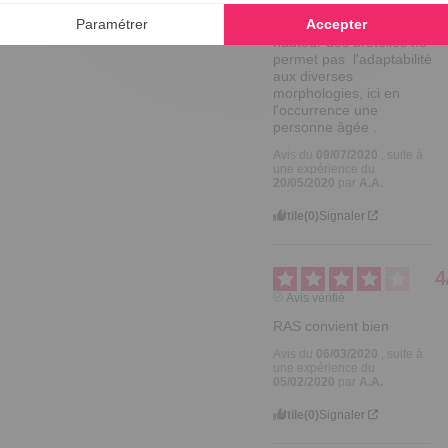
L'absence de réglage en 
hauteur des bretelles ne 
permet pas  l'adaptabilité 
aux diverses 
morphologies, ici en 
l'occurrence une 
personne âgée .
Avis du
09/07/2020
, suite à
une expérience du
20/05/2020
par
A.A.
Utile
(0)
Signaler
4
Avis vérifié
RAS convient bien
Avis du
06/03/2020
, suite à
une expérience du
05/02/2020
par
A.A.
Utile
(0)
Signaler