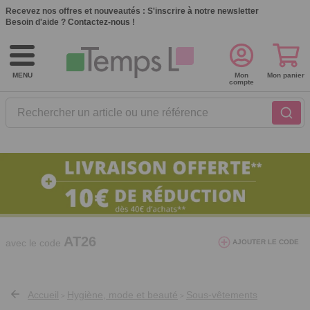
Recevez nos offres et nouveautés :
S'inscrire à notre newsletter
Besoin d'aide ?
Contactez-nous !
MENU
Mon
Mon panier
compte
Rechercher un article ou une référence
10€ de réduction dès 40€ d'achat. Offre
valable du 03/08/2026 au 12/08/2026.
AT26
avec le code
AJOUTER LE CODE
Accueil
Hygiène, mode et beauté
Sous-vêtements
>
>