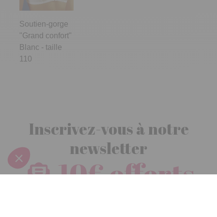
Soutien-gorge
"Grand confort"
Blanc - taille
110
Inscrivez-vous à notre
newsletter
10€ offerts
dès 30€ d’achats - condition dans votre e-mail de confirmation
Recevez nos nouveautés et avantages exclusifs par email