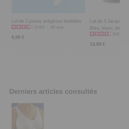
Lot de 2 paires antiglisse bretelles
Lot de 3 Jacquard 
3.8
/
5
-
60
avis
Bleu, blanc, beige -
4
/
5
-
1
6,99 €
19,99 €
Derniers articles consultés