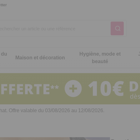
tter
 du
Hygiène, mode et
Maison et décoration
beauté
Notre produit du m
Notre produit du m
Notre produit du m
Notre produit du m
Notre produit du m
Notre produit du m
ons cuisine
t intimité
hat. Offre valable du 03/08/2026 au 12/08/2026.
 table
es de cuisine malins