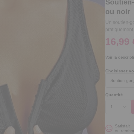
Soutien-
ou noir
Un soutien-go
pratiquement 
16,99 
Voir la descript
Choisissez vo
Quantité
Satisfait
ou rembo