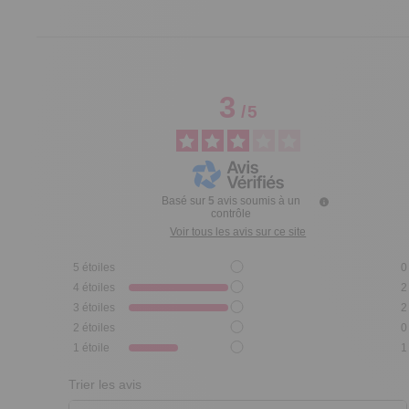
3
/
5
Basé sur
5
avis soumis à un
contrôle
Voir tous les avis sur ce site
5
étoiles
0
4
étoiles
2
3
étoiles
2
2
étoiles
0
1
étoile
1
Trier les avis