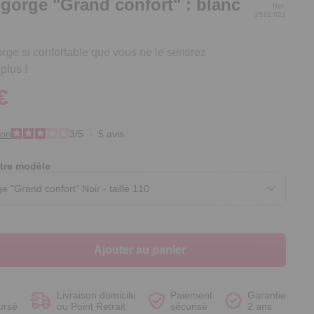
gorge "Grand confort" : blanc
Réf.
3571.023
rge si confortable que vous ne le sentirez
plus !
Voir le produit
Voir le produit
Voir le produit
Voir le produit
€
ion
3
/
5
-
5
avis
tre modèle
Ajouter au panier
Livraison domicile
Paiement
Garantie
ursé
ou Point Retrait
sécurisé
2 ans