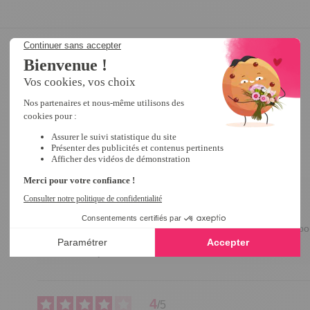
3
/
5
Avis vérifié
pas adapté au forte poitrine
Avis du
11/02/2021
, suite à une expérience du
23/12/2020
par
A.A.
Utile
(0)
Signaler
Réponse de
tempsl.fr
Bonjour Madame, merci pour votre avis. 

Nous prenons en compte vos remarques et conseils pour 
Bonne journée, Pauline. 
4
/
5