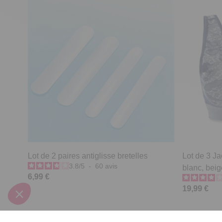
Lot de 2 paires antiglisse bretelles
Lot de 3 Ja
3.8
/
5
-
60
avis
blanc, beige
6,99 €
19,99 €