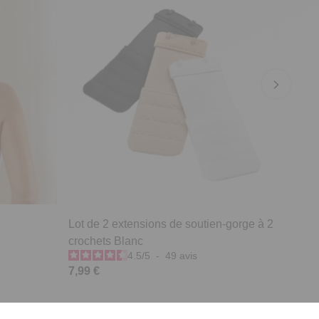
Lot de 2 extensions de soutien-gorge à 2
crochets Blanc
4.5
/
5
-
49
avis
7,99 €