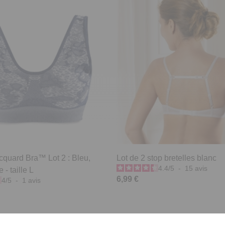
cquard Bra™ Lot 2 : Bleu,
Lot de 2 stop bretelles blanc
4.4
/
5
-
15
avis
 - taille L
6,99 €
4
/
5
-
1
avis