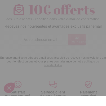
10€ offerts
dès 30€ d’achats - condition dans votre e-mail de confirmation
Recevez nos nouveautés et avantages exclusifs par email
Je
m’inscris
En renseignant votre adresse email vous acceptez de recevoir nos newsletters par
courrier électronique et vous prenez connaissance de notre
politique de
confidentialité
Satisfait
Service client
Paiement
ou remboursé
à votre écoute
sécurisé