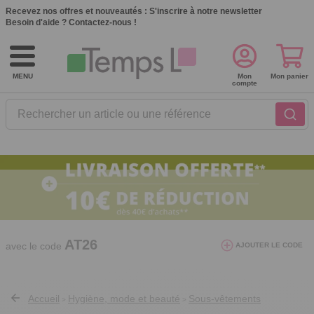
Recevez nos offres et nouveautés :
S'inscrire à notre newsletter
Besoin d'aide ?
Contactez-nous !
MENU
Mon
Mon panier
compte
Rechercher un article ou une référence
10€ de réduction dès 40€ d'achat. Offre
valable du 03/08/2026 au 12/08/2026.
AT26
avec le code
AJOUTER LE CODE
Accueil
Hygiène, mode et beauté
Sous-vêtements
>
>