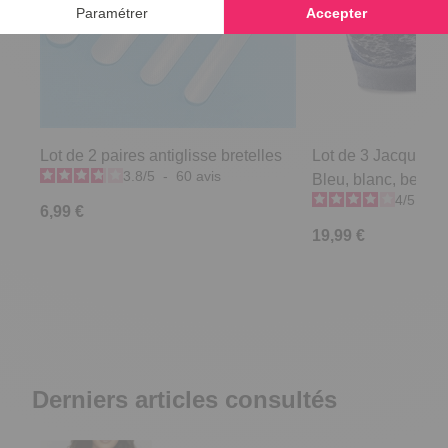
Lot de 2 paires antiglisse bretelles
Lot de 3 Jacquard 
3.8
/
5
-
60
avis
Bleu, blanc, beige -
4
/
5
-
1
6,99 €
19,99 €
Derniers articles consultés