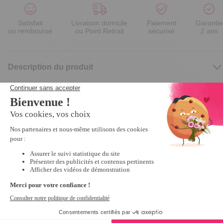
Satisfait
Livraison domicile
Paiement
Garantie
ou remboursé
ou Point Retrait
sécurisé
2 ans
Description du produit
Nous vous recommandons