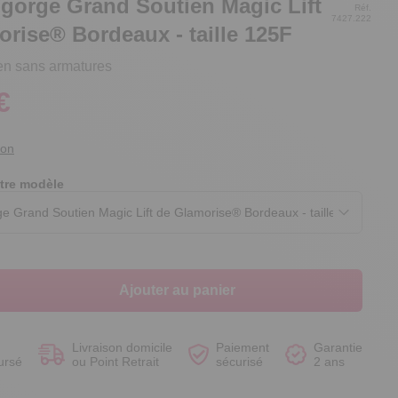
-gorge Grand Soutien Magic Lift
Réf.
7427.222
rise® Bordeaux - taille 125F
en sans armatures
€
Voir le produit
Voir le produit
Voir le produit
Voir le produit
ion
tre modèle
Ajouter au panier
Livraison domicile
Paiement
Garantie
ursé
ou Point Retrait
sécurisé
2 ans