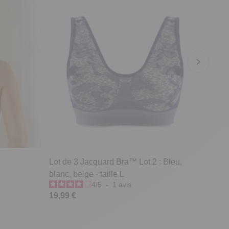
Lot de 3 Jacquard Bra™ Lot 2 : Bleu,
blanc, beige - taille L
4
/
5
-
1
avis
19,99 €