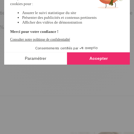
ien-gorge permettent, en plus, un ajustement parfait ! Agrafage
0% élasthanne