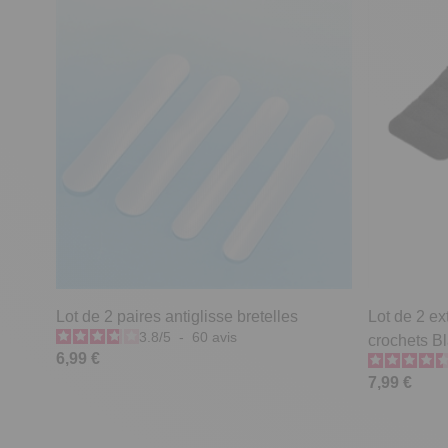
Lot de 2 paires antiglisse bretelles
Lot de 2 ex
3.8
/
5
-
60
avis
crochets B
6,99 €
7,99 €