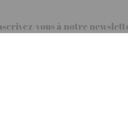
nscrivez-vous à notre newslett
10€ offerts
dès 30€ d’achats - condition dans votre e-mail de confirmation
Recevez nos nouveautés et avantages exclusifs par email
ceptez de recevoir nos newsletters par courrier électronique et vous prenez conn
Paiement
Garantie