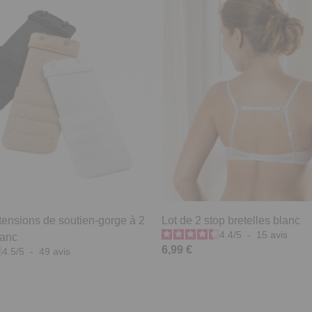
tensions de soutien-gorge à 2
Lot de 2 stop bretelles blanc
4.4
/
5
-
15
avis
lanc
6,99 €
4.5
/
5
-
49
avis