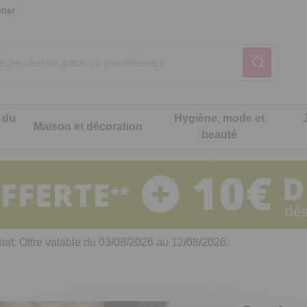
tter
 du
Hygiène, mode et
Maison et décoration
beauté
Notre produit du m
Notre produit du m
Notre produit du m
Notre produit du m
Notre produit du m
Notre produit du m
ons cuisine
t intimité
hat. Offre valable du 03/08/2026 au 12/08/2026.
 table
es de cuisine malins