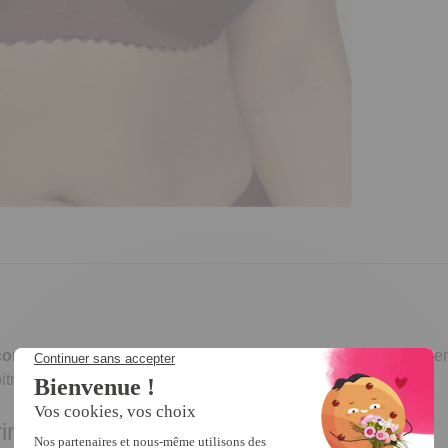
confort
et
féminité
. Sans armatures, il bénéficie de bonnets bie
oitrines généreuses, sans les comprimer.
trine généreuse