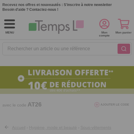
Recevez nos offres et nouveautés :
S'inscrire à notre newsletter
Besoin d'aide ?
Contactez-nous !
MENU
Mon
Mon panier
compte
Rechercher un article ou une référence
10€ de réduction dès 40€ d'achat. Offre
valable du 03/08/2026 au 12/08/2026.
AT26
avec le code
AJOUTER LE CODE
Accueil
Hygiène, mode et beauté
Sous-vêtements
>
>