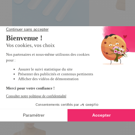
Lot de 2 paires antiglisse bretelles
Lot de 2 extensions
3.8
/
5
-
60
avis
gorge à 2 crochets
4.5
/
5
-
6,99 €
7,99 €
Derniers articles consultés