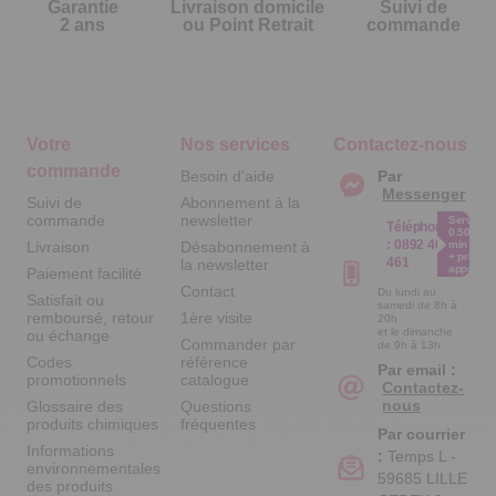
Garantie
Livraison domicile
Suivi de
2 ans
ou Point Retrait
commande
Votre
Nos services
Contactez-nous
commande
Besoin d'aide
Par
Messenger
Suivi de
Abonnement à la
commande
newsletter
Service
Téléphone
0.50€ /
:
0892 461
Livraison
Désabonnement à
min
+ prix
461
la newsletter
appel
Paiement facilité
Contact
Du lundi au
Satisfait ou
samedi de 8h à
remboursé, retour
1ère visite
20h
et le dimanche
ou échange
Commander par
de 9h à 13h
Codes
référence
Par email :
promotionnels
catalogue
Contactez-
nous
Glossaire des
Questions
produits chimiques
fréquentes
Par courrier
Informations
:
Temps L -
environnementales
59685 LILLE
des produits