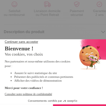
Satisfait
Livraison domicile
Paiement
Garantie
ou remboursé
ou Point Retrait
sécurisé
2 ans
Description du produit
Nous vous recommandons