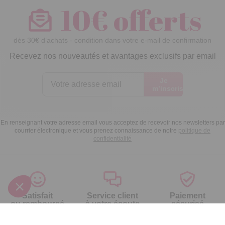
10€ offerts
dès 30€ d’achats - condition dans votre e-mail de confirmation
Recevez nos nouveautés et avantages exclusifs par email
Je
m’inscris
En renseignant votre adresse email vous acceptez de recevoir nos newsletters par
courrier électronique et vous prenez connaissance de notre
politique de
confidentialité
Satisfait
Service client
Paiement
ou remboursé
à votre écoute
sécurisé