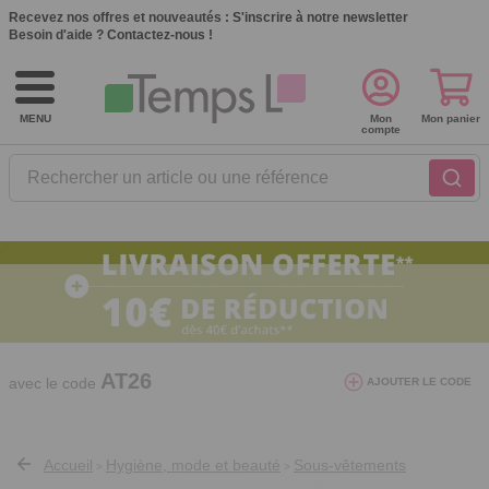
Recevez nos offres et nouveautés :
S'inscrire à notre newsletter
Besoin d'aide ?
Contactez-nous !
MENU
Mon
Mon panier
compte
Rechercher un article ou une référence
10€ de réduction dès 40€ d'achat. Offre
valable du 03/08/2026 au 12/08/2026.
AT26
avec le code
AJOUTER LE CODE
Accueil
Hygiène, mode et beauté
Sous-vêtements
>
>