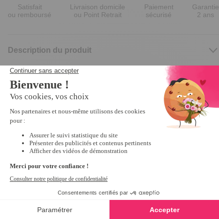
Satisfait
Livraison domicile
Paiement
Garantie
ou remboursé
ou Point Retrait
sécurisé
2 ans
Description du produit
Nous vous recommandons