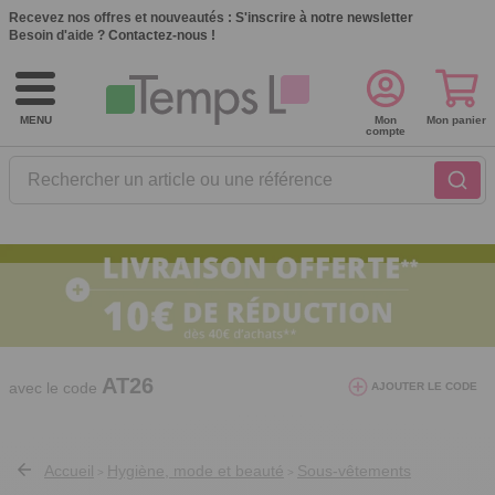
Recevez nos offres et nouveautés :
S'inscrire à notre newsletter
Besoin d'aide ?
Contactez-nous !
MENU
Mon
Mon panier
compte
Rechercher un article ou une référence
10€ de réduction dès 40€ d'achat. Offre
valable du 03/08/2026 au 12/08/2026.
AT26
avec le code
AJOUTER LE CODE
Accueil
Hygiène, mode et beauté
Sous-vêtements
>
>