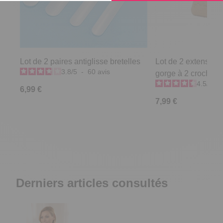
Lot de 2 paires antiglisse bretelles
Lot de 2 extensions
3.8
/
5
-
60
avis
gorge à 2 crochets
4.5
/
5
-
6,99 €
7,99 €
Derniers articles consultés