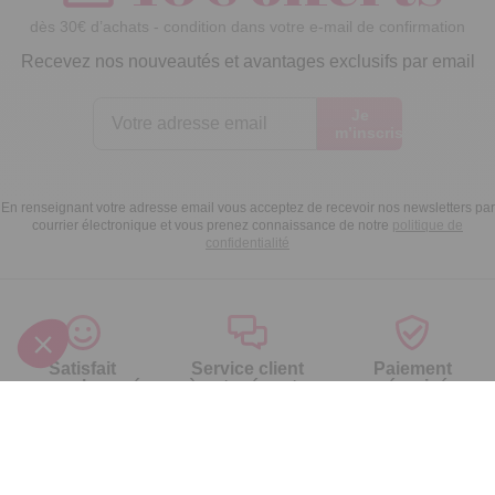
dès 30€ d’achats - condition dans votre e-mail de confirmation
Recevez nos nouveautés et avantages exclusifs par email
Je
m’inscris
En renseignant votre adresse email vous acceptez de recevoir nos newsletters par
courrier électronique et vous prenez connaissance de notre
politique de
confidentialité
Satisfait
Service client
Paiement
ou remboursé
à votre écoute
sécurisé
Garantie
Livraison domicile
Suivi de
2 ans
ou Point Retrait
commande