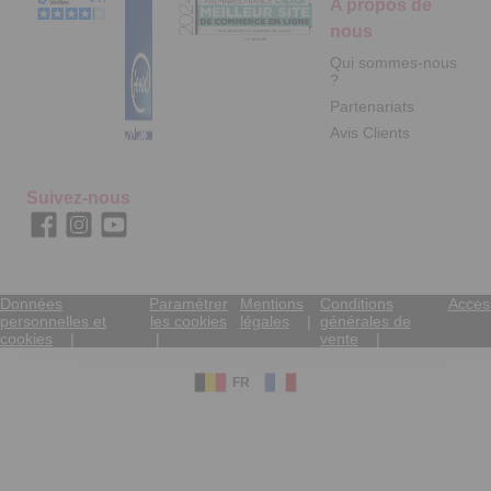
A propos de
nous
Qui sommes-nous
?
Partenariats
Avis Clients
Suivez-nous
Données
Paramétrer
Mentions
Conditions
Access
personnelles et
les cookies
légales
générales de
cookies
vente
FR