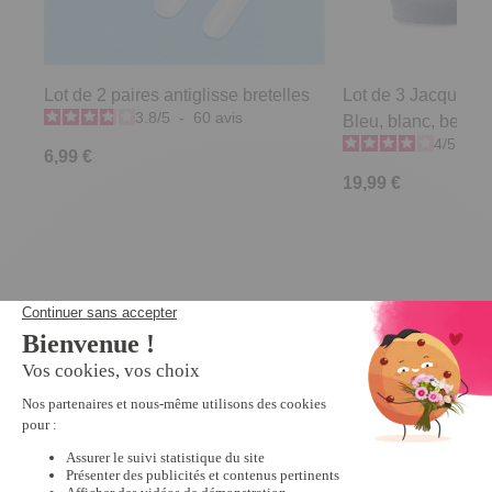
Lot de 2 paires antiglisse bretelles
Lot de 3 Jacquard 
3.8
/
5
-
60
avis
Bleu, blanc, beige -
4
/
5
-
1
6,99 €
19,99 €
Derniers articles consultés