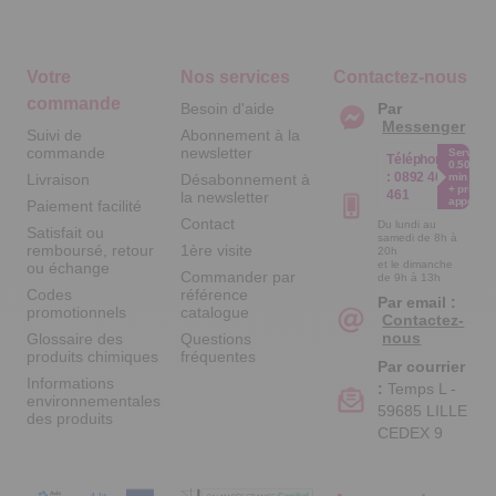
Votre
Nos services
Contactez-nous
commande
Besoin d'aide
Par
Messenger
Suivi de
Abonnement à la
commande
newsletter
Service
Téléphone
0.50€ /
:
0892 461
Livraison
Désabonnement à
min
+ prix
461
la newsletter
appel
Paiement facilité
Contact
Du lundi au
Satisfait ou
samedi de 8h à
remboursé, retour
1ère visite
20h
et le dimanche
ou échange
Commander par
de 9h à 13h
Codes
référence
Par email :
promotionnels
catalogue
Contactez-
nous
Glossaire des
Questions
produits chimiques
fréquentes
Par courrier
Informations
:
Temps L -
environnementales
59685 LILLE
des produits
CEDEX 9