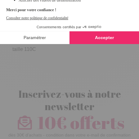
Soutien-gorge
sans armatures
agrafage
devant Noir -
taille 110C
Inscrivez-vous à notre
newsletter
10€ offerts
dès 30€ d’achats - condition dans votre e-mail de confirmation