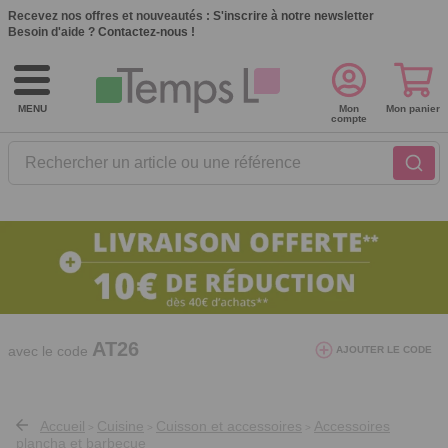
Recevez nos offres et nouveautés :
S'inscrire à notre newsletter
Besoin d'aide ?
Contactez-nous !
MENU
Mon
Mon panier
compte
Rechercher un article ou une référence
10€ de réduction dès 40€ d'achat. Offre
valable du 03/08/2026 au 12/08/2026.
AT26
avec le code
AJOUTER LE CODE
Accueil
Cuisine
Cuisson et accessoires
Accessoires
>
>
>
plancha et barbecue