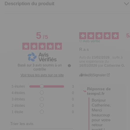
Description du produit
5
5
/
5
Avis vérifié
R.a.s
Avis du
23/02/2026
, suite à
une expérience du
Basé sur
3
avis soumis à un
16/01/2026
par
Catherine G.
contrôle
Utile
(0)
Signaler
Voir tous les avis sur ce site
5
étoiles
3
Réponse de
4
étoiles
0
tempsl.fr
3
étoiles
0
Bonjour 
Catherine,

2
étoiles
0
Merci 
1
étoile
0
beaucoup 
pour votre 
Trier les avis
retour 
positif ! 
