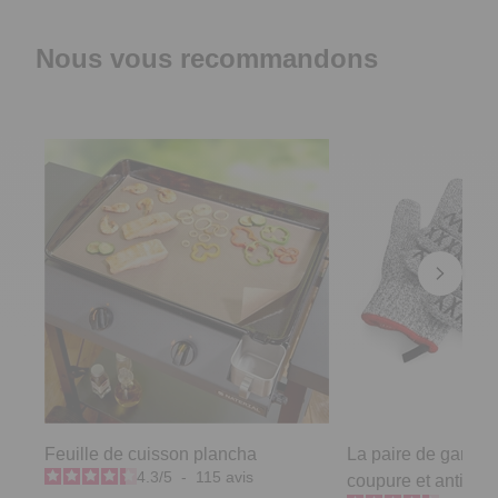
Nous vous recommandons
Feuille de cuisson plancha
La paire de gants 2
4.3
/
5
-
115
avis
coupure et anti-brû