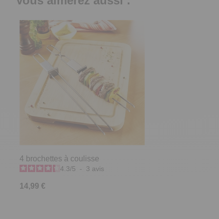
Vous aimerez aussi :
4 brochettes à coulisse
4.3
/
5
-
3
avis
14,99 €