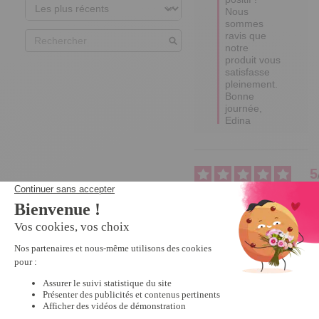
Nous 
sommes 
ravis que 
notre 
produit vous 
satisfasse 
pleinement. 

Bonne 
journée,

Edina
5
Avis vérifié
Très bonne qualité
Avis du
26/09/2023
, suite à
une expérience du
04/09/2023
par
A.A.
Utile
(0)
Signaler
Réponse de
tempsl.fr