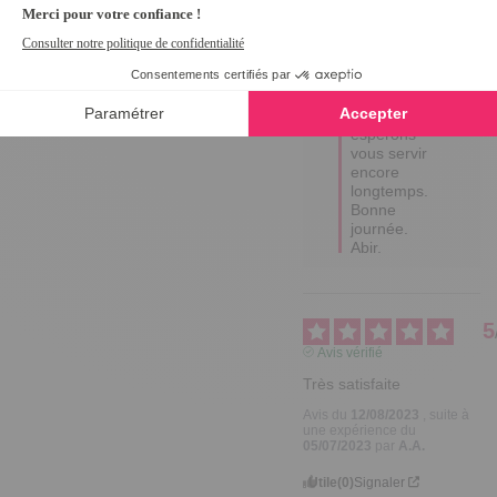
Bonjour 
MÉLINA,

Merci pour 
votre gentil 
retour, 
nous 
espérons 
vous servir 
encore 
longtemps.

Bonne 
journée.

Abir.
5
Avis vérifié
Très satisfaite
Avis du
12/08/2023
, suite à
une expérience du
05/07/2023
par
A.A.
Utile
(0)
Signaler