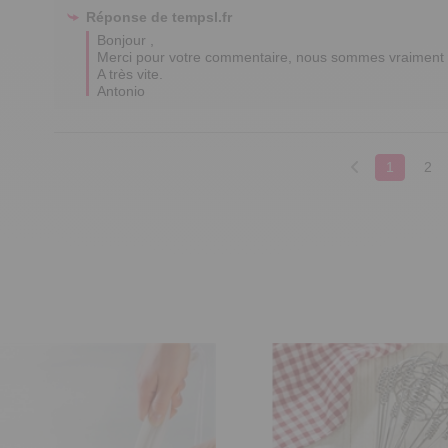
Réponse de
tempsl.fr
Bonjour ,

Merci pour votre commentaire, nous sommes vraiment r
A très vite.  

Antonio
1
2