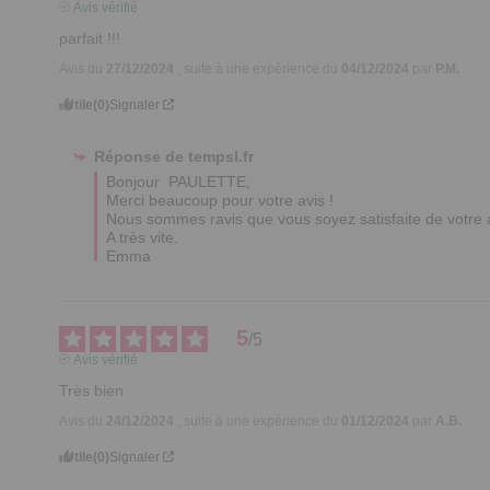
Avis vérifié
parfait !!!
Avis du
27/12/2024
, suite à une expérience du
04/12/2024
par
P.M.
Utile
(0)
Signaler
Réponse de
tempsl.fr
Bonjour  PAULETTE, 

Merci beaucoup pour votre avis ! 

Nous sommes ravis que vous soyez satisfaite de votre ar
A très vite.  

Emma
5
/
5
Avis vérifié
Très bien
Avis du
24/12/2024
, suite à une expérience du
01/12/2024
par
A.B.
Utile
(0)
Signaler