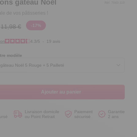
ions gâteau Noël
Réf. 7043.110
le de vos pâtisseries !
-
17
%
11,98 €
Voir le produit
Voir le produit
Voir le produit
Voir le produit
ion
4.3
/
5
-
19
avis
tre modèle
Ajouter au panier
Livraison domicile
Paiement
Garantie
ursé
ou Point Retrait
sécurisé
2 ans