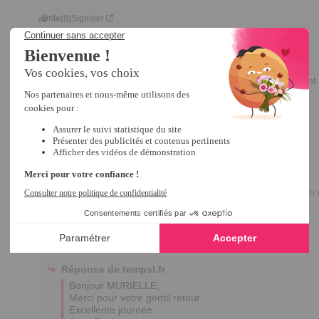
Utile
(0)
Signaler
Réponse de
tempsl.fr
Bonjour SYLVIA,

Merci pour votre commentaire, nous sommes vraiment r
A très vite.  

Antonio
5
/
5
Avis vérifié
très jolis et parfaits aussi en décoration pour une composition
Avis du
03/02/2025
, suite à une expérience du
10/01/2025
par
M.R.
Utile
(0)
Signaler
Réponse de
tempsl.fr
Bonjour MURIELLE,

Merci pour votre gentil retour.

Excellente journée.
