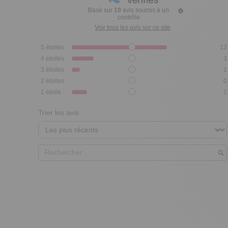
Basé sur
19
avis soumis à un
contrôle
Voir tous les avis sur ce site
5
étoiles
13
4
étoiles
3
3
étoiles
1
2
étoiles
0
1
étoile
2
Trier les avis