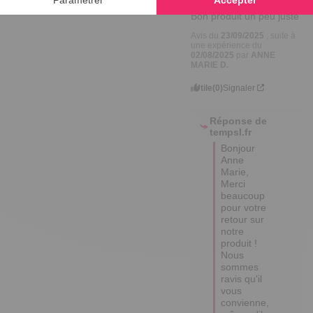
Bon produit un peu juste
Avis du
23/09/2025
, suite à
une expérience du
02/08/2025
par
ANNE
MARIE D.
Utile
(0)
Signaler
Réponse de
tempsl.fr
Bonjour 
Anne 
Marie,

Merci 
beaucoup 
pour votre 
retour sur 
notre 
produit ! 

Nous 
sommes 
ravis qu'il 
vous 
convienne, 