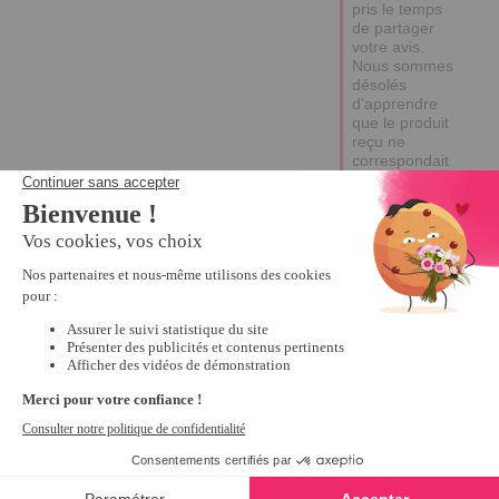
pris le temps 
de partager 
votre avis.

Nous sommes 
désolés 
d'apprendre 
que le produit 
reçu ne 
correspondait 
pas à vos 
attentes. 
Nous prenons 
note de votre 
retour et nous 
chercherons à 
améliorer nos 
produits à 
l'avenir.

Excellente 
journée !

Emma
5
Avis vérifié