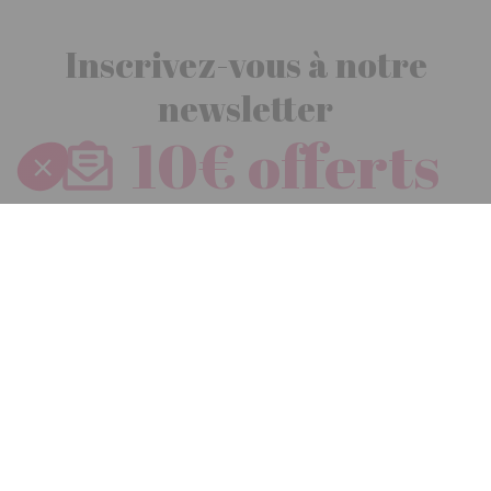
Inscrivez-vous à notre
newsletter
10€ offerts
dès 30€ d’achats - condition dans votre e-mail de confirmation
Recevez nos nouveautés et avantages exclusifs par email
Je
m’inscris
En renseignant votre adresse email vous acceptez de recevoir nos newsletters par
courrier électronique et vous prenez connaissance de notre
politique de
confidentialité