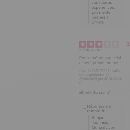
vos futures 
expériences. 

Excellente 
journée !

Emma
3
Avis vérifié
Pas le même que celui 
acheté précédemment.
Avis du
02/10/2025
, suite à
une expérience du
27/08/2025
par
JEANNICK
R.
Utile
(0)
Signaler
Réponse de
tempsl.fr
Bonjour 
Jeannick, 

Merci d'avoir 