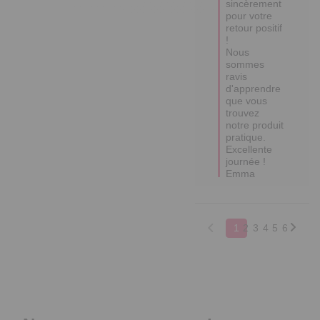
sincèrement 
pour votre 
retour positif 
! 

Nous 
sommes 
ravis 
d'apprendre 
que vous 
trouvez 
notre produit 
pratique. 

Excellente 
journée !

Emma
1
2
3
4
5
6