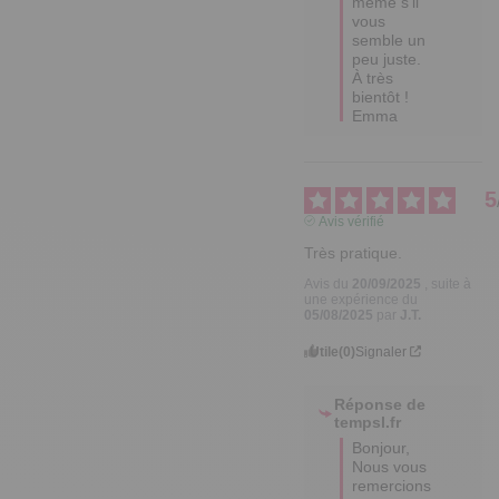
même s'il 
vous 
semble un 
peu juste. 

À très 
bientôt !

Emma
5
Avis vérifié
Très pratique.
Avis du
20/09/2025
, suite à
une expérience du
05/08/2025
par
J.T.
Utile
(0)
Signaler
Réponse de
tempsl.fr
Bonjour,

Nous vous 
remercions 