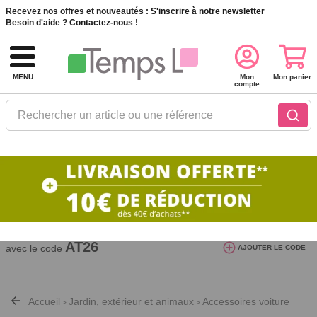
Recevez nos offres et nouveautés :
S'inscrire à notre newsletter
Besoin d'aide ?
Contactez-nous !
MENU
Mon
Mon panier
compte
Rechercher un article ou une référence
10€ de réduction dès 40€ d'achat. Offre
valable du 03/08/2026 au 12/08/2026.
AT26
avec le code
AJOUTER LE CODE
Accueil
Jardin, extérieur et animaux
Accessoires voiture
>
>