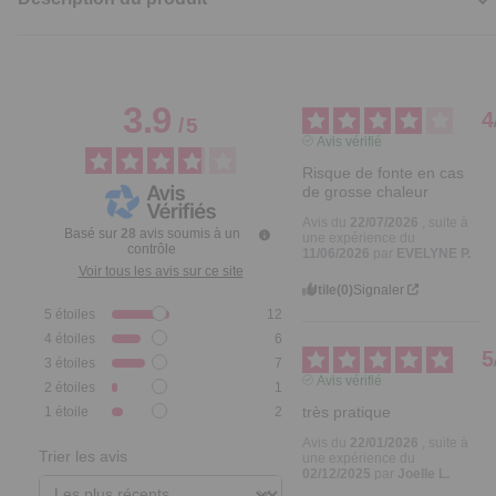
3.9
4
/
5
Avis vérifié
Risque de fonte en cas 
de grosse chaleur
Avis du
22/07/2026
, suite à
Basé sur
28
avis soumis à un
une expérience du
contrôle
11/06/2026
par
EVELYNE P.
Voir tous les avis sur ce site
Utile
(0)
Signaler
5
étoiles
12
4
étoiles
6
5
3
étoiles
7
Avis vérifié
2
étoiles
1
très pratique
1
étoile
2
Avis du
22/01/2026
, suite à
Trier les avis
une expérience du
02/12/2025
par
Joelle L.