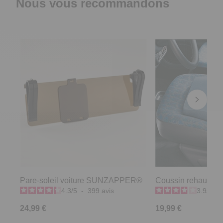
Nous vous recommandons
Pare-soleil voiture SUNZAPPER®
Coussin rehausseur
4.3
/
5
-
399
avis
3.9
/
5
-
24,99 €
19,99 €