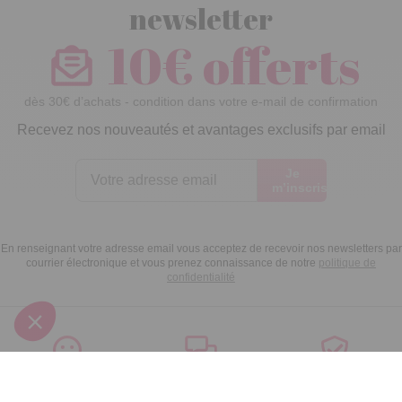
newsletter
10€ offerts
dès 30€ d’achats - condition dans votre e-mail de confirmation
Recevez nos nouveautés et avantages exclusifs par email
Je
m’inscris
En renseignant votre adresse email vous acceptez de recevoir nos newsletters par
courrier électronique et vous prenez connaissance de notre
politique de
confidentialité
Satisfait
Service client
Paiement
ou remboursé
à votre écoute
sécurisé