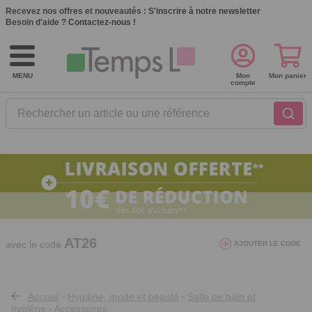
Recevez nos offres et nouveautés :
S'inscrire à notre newsletter
Besoin d'aide ?
Contactez-nous !
MENU
Mon
Mon panier
compte
Rechercher un article ou une référence
10€ de réduction dès 40€ d'achat. Offre
valable du 03/08/2026 au 12/08/2026.
AT26
avec le code
AJOUTER LE CODE
Accueil
Hygiène, mode et beauté
Salle de bain et
>
>
hygiène
Accessoires
>