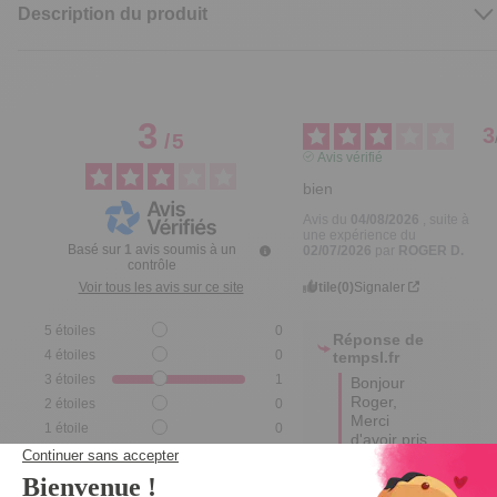
Description du produit
3
3
/
5
Avis vérifié
bien
Avis du
04/08/2026
, suite à
une expérience du
Basé sur
1
avis soumis à un
02/07/2026
par
ROGER D.
contrôle
Utile
(0)
Signaler
Voir tous les avis sur ce site
5
étoiles
0
Réponse de
4
étoiles
0
tempsl.fr
3
étoiles
1
Bonjour 
Roger,

2
étoiles
0
Merci 
1
étoile
0
d'avoir pris 
le temps de 
Trier les avis
partager 
votre avis.
