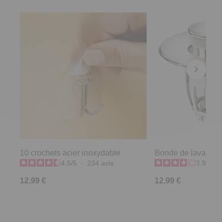
10 crochets acier inoxydable
Bonde de lavabo fil
4.5
/
5
-
234
avis
3.9
/
5
-
12,99 €
12,99 €