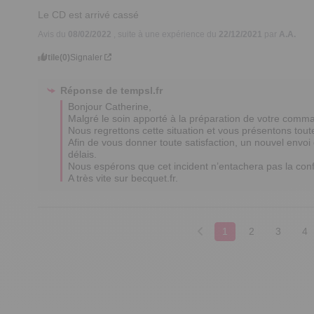
Le CD est arrivé cassé
Avis du
08/02/2022
, suite à une expérience du
22/12/2021
par
A.A.
Utile
(0)
Signaler
Réponse de
tempsl.fr
Bonjour Catherine,  

Malgré le soin apporté à la préparation de votre command
Nous regrettons cette situation et vous présentons tou
Afin de vous donner toute satisfaction, un nouvel envoi 
délais. 

Nous espérons que cet incident n’entachera pas la conf
A très vite sur becquet.fr.
1
2
3
4