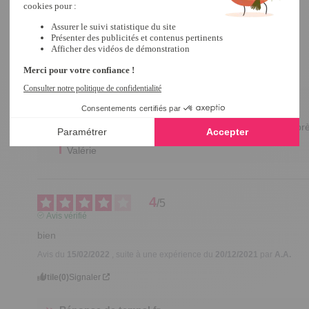
Avis vérifié
pas encore écouté
Avis du
15/02/2022
, suite à une expérience du
20/12/2021
par
A.A.
Utile
(0)
Signaler
Réponse de
tempsl.fr
Bonjour Madame,

N'hésitez pas nous faire partager votre expérience après
Bien à vous,

Valérie
4
/
5
Avis vérifié
bien
Avis du
15/02/2022
, suite à une expérience du
20/12/2021
par
A.A.
Utile
(0)
Signaler