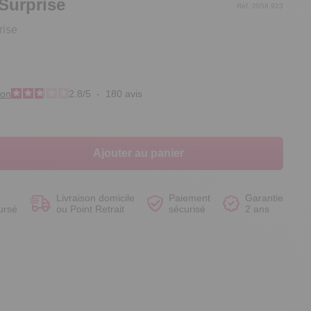
Surprise
Réf. 2058.923
rise
Voir le produit
Voir le produit
Voir le produit
Voir le produit
ion
2.8
/
5
-
180
avis
Ajouter au panier
Livraison domicile
Paiement
Garantie
ursé
ou Point Retrait
sécurisé
2 ans