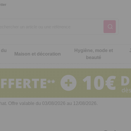
tter
 du
Hygiène, mode et
Maison et décoration
beauté
Notre produit du m
Notre produit du m
Notre produit du m
Notre produit du m
Notre produit du m
Notre produit du m
ons cuisine
t intimité
hat. Offre valable du 03/08/2026 au 12/08/2026.
 table
es de cuisine malins