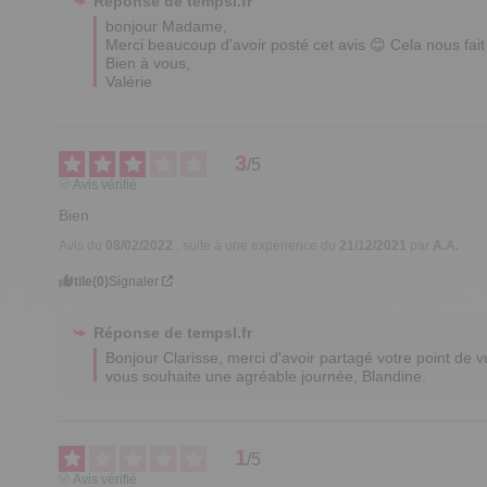
Réponse de
tempsl.fr
bonjour Madame,

Merci beaucoup d'avoir posté cet avis 😊 Cela nous fait pl
Bien à vous,

Valérie
3
/
5
Avis vérifié
Bien
Avis du
08/02/2022
, suite à une expérience du
21/12/2021
par
A.A.
Utile
(0)
Signaler
Réponse de
tempsl.fr
Bonjour Clarisse, merci d'avoir partagé votre point de 
vous souhaite une agréable journée, Blandine.
1
/
5
Avis vérifié