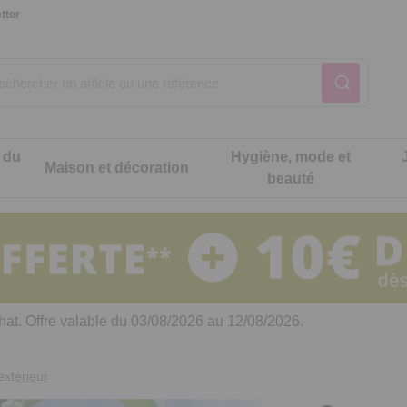
tter
 du
Hygiène, mode et
Maison et décoration
beauté
Notre produit du m
Notre produit du m
Notre produit du m
Notre produit du m
Notre produit du m
Notre produit du m
ons cuisine
t intimité
hat. Offre valable du 03/08/2026 au 12/08/2026.
 table
es de cuisine malins
extérieur