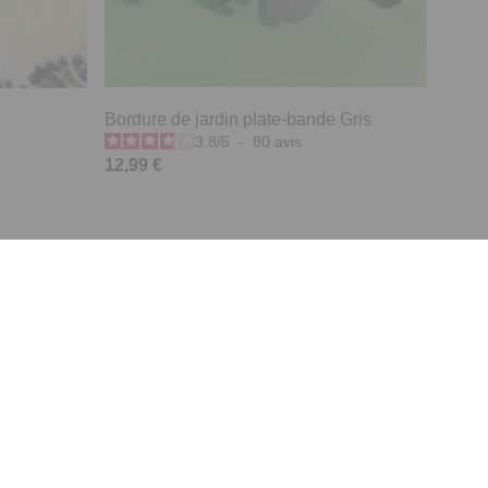
Bordure de jardin plate-bande Gris
3.8
/
5
-
80
avis
12,99 €