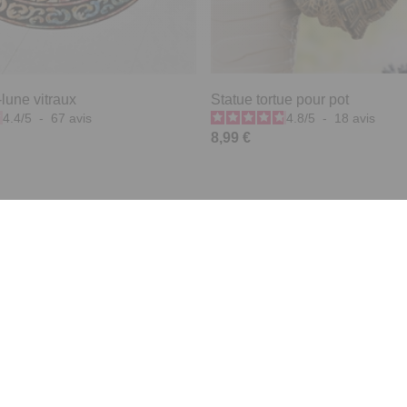
lune vitraux
Statue tortue pour pot
4.4
/
5
-
67
avis
4.8
/
5
-
18
avis
8,99 €