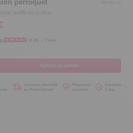
ion perroquet
Réf. 6427.116
tisme souffle sur la déco
€
Voir le produit
Voir le produit
Voir le produit
Voir le produit
ion
4.3
/
5
-
7
avis
Ajouter au panier
Livraison domicile
Paiement
Garantie
ursé
ou Point Retrait
sécurisé
2 ans