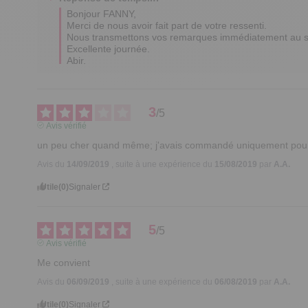
Bonjour FANNY,

Merci de nous avoir fait part de votre ressenti. 

Nous transmettons vos remarques immédiatement au ser
Excellente journée.

Abir.
3
/
5
Avis vérifié
un peu cher quand même; j'avais commandé uniquement pour le
Avis du
14/09/2019
, suite à une expérience du
15/08/2019
par
A.A.
Utile
(0)
Signaler
5
/
5
Avis vérifié
Me convient
Avis du
06/09/2019
, suite à une expérience du
06/08/2019
par
A.A.
Utile
(0)
Signaler