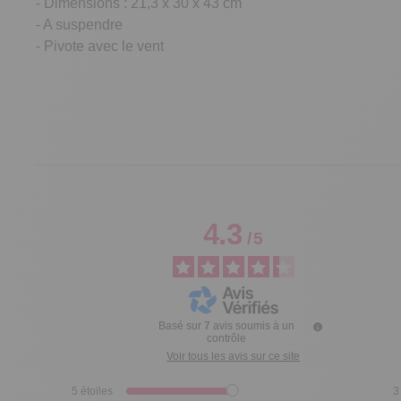
- Dimensions : 21,3 x 30 x 43 cm
- A suspendre
- Pivote avec le vent
4.3
/
5
Basé sur
7
avis soumis à un
contrôle
Voir tous les avis sur ce site
5
étoiles
3