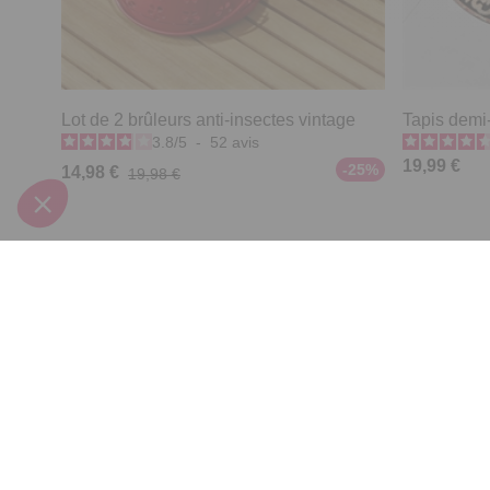
Lot de 2 brûleurs anti-insectes vintage
Tapis demi-
3.8
/
5
-
52
avis
19,99 €
-25%
14,98 €
19,98 €
Derniers articles consultés