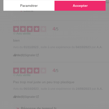
Merci pour votre gentil retour, nous espérons vous serv
Bonne journée.

Céline.
4
/
5
Avis vérifié
bien
Avis du
01/11/2023
, suite à une expérience du
04/10/2023
par
A.A.
Utile
(0)
Signaler
4
/
5
Avis vérifié
Pas trop mal juste un peu trop plastique
Avis du
06/10/2023
, suite à une expérience du
24/08/2023
par
A.A.
Utile
(0)
Signaler
Réponse de
tempsl.fr