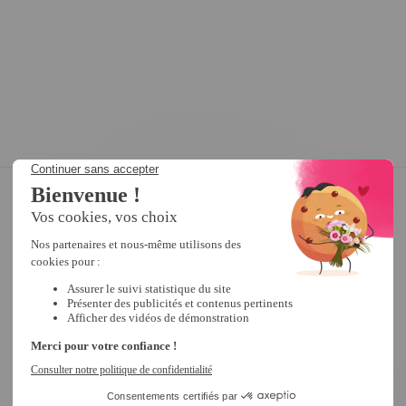
5
/
5
Avis vérifié
j adore
Avis du
24/10/2024
, suite à une expérience du
16/09/2024
par
M.M.
Utile
(0)
Signaler
Réponse de
tempsl.fr
Bonjour MARIE NOELLE,
