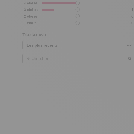
4
étoiles
3
3
étoiles
1
2
étoiles
0
1
étoile
0
Trier les avis